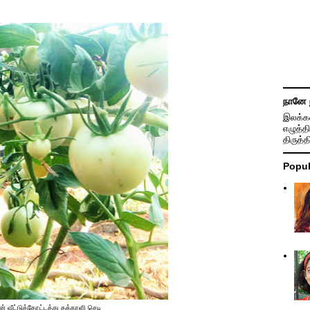
நானே 
இலக்கண
எழுத்தி
திருத்
Popul
ன் வீட்டுத்தோட்டத்து தக்காளி செடி