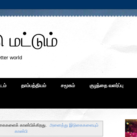
மட்டும்
tter world
்டம்
தாம்பத்தியம்
சமூகம்
குழந்தை வளர்ப்பு
கைகளைக் காண்பிக்கிறது.
அனைத்து இடுகைகளையும்
காண்பி