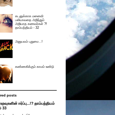
கடனுக்காக மனைவி
பலியாவதை அறிந்தும்
அறியாத கணவர்கள் ?!
தாம்பத்தியம் - 32
அனுபவம் புதுமை...!
கண்ணகிக்கும் காமம் உண்டு
red posts
றவுகளின் ஈர்ப்பு...!? தாம்பத்தியம்
் 33