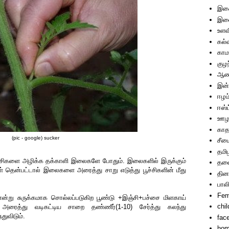
இச
இணை
உளவ
கல்
காம
குழ
ஆணா
இன்
ஈழம
ஈஸ்ட
ஊழ
காத
(pic - google) sucker
சீம
தமி
ச்சிகளை அழிக்க தக்காளி இலைகளே போதும். இலைகளில் இருக்கும்
தலை
கள் தென்பட்டால் இலைகளை அரைத்து சாறு எடுத்து பூச்சிகளின் மீது
தின
பால
Fem
c)என்று சுருக்கமாக சொல்லப்படுகிற பூண்டு +இஞ்சி+பச்சை மிளகாய்
chi
ில் அரைத்து வடிகட்டிய சாறை தண்ணீர்(1-10) சேர்த்து கலந்து
்துவிடும்.
fac
hom