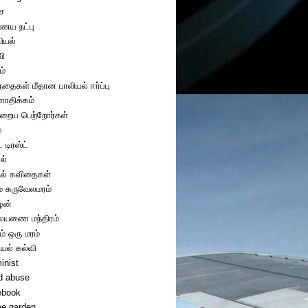
ை
ய நட்பு
ியல்
வி
ம்
ந்தைகள் மீதான பாலியல் ஈர்ப்பு
திக்கம்
றைய பெற்றோர்கள்
்
் டிரஸ்ட்
ல்
ல் கவிதைகள்
ை கருவேலமரம்
ழன்
யணை மந்திரம்
ம் ஒரு மரம்
ியல் கல்வி
inist
ld abuse
ebook
e garden