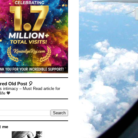
red Old Post 🎈
s intimacy – Must Read article for
life 💖
t me