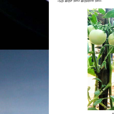
ஆறு இஞ்ச் நீளம் இருந்தால் நலம்.
எ