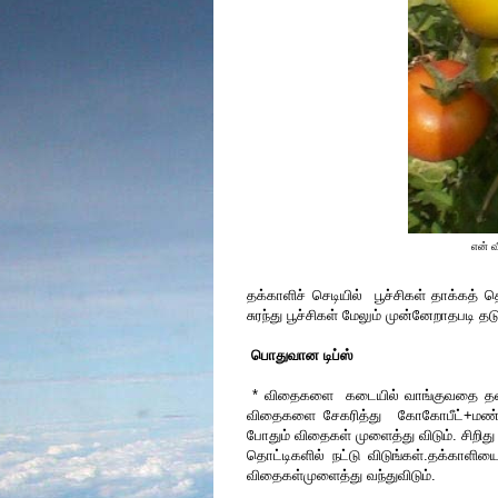
என் வ
தக்காளிச் செடியில் பூச்சிகள் தாக்கத்
சுரந்து பூச்சிகள் மேலும் முன்னேறாதபடி த
பொதுவான டிப்ஸ்
* விதைகளை கடையில் வாங்குவதை தவிருங
விதைகளை சேகரித்து கோகோபீட்+மண்+மண்ப
போதும் விதைகள் முளைத்து விடும். சிறித
தொட்டிகளில் நட்டு விடுங்கள்.தக்காளிய
விதைகள்முளைத்து வந்துவிடும்.