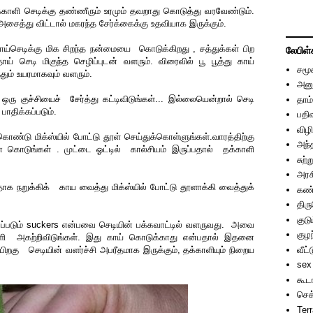
் தக்காளி செடிக்கு தண்ணீரும் உரமும் தவறாது கொடுத்து வரவேண்டும்.
ைத்து விட்டால் மகரந்த சேர்க்கைக்கு உதவியாக இருக்கும்.
்செடிக்கு மிக சிறந்த நன்மையை கொடுக்கிறது , சத்துக்கள் பிற
லேபிள்
ாய் செடி மிகுந்த செழிப்புடன் வளரும். விரைவில் பூ பூத்து காய்
சமூ
்தும் உயரமாகவும் வளரும்.
அனு
ு குச்சியைச் சேர்த்து கட்டிவிடுங்கள்... இல்லையென்றால் செடி
தாம்
பாதிக்கப்படும்.
பதி
விழி
ொண்டு மிக்ஸ்யில் போட்டு தூள் செய்துக்கொள்ளுங்கள்.வாரத்திற்கு
அந்
 கொடுங்கள் . முட்டை ஓட்டில் கால்சியம் இருப்பதால் தக்காளி
சுற்
அரச
க நறுக்கிக் காய வைத்து மிக்ஸ்யில் போட்டு தூளாக்கி வைத்துக்
கண்
்
திர
குடு
லப்படும் suckers என்பவை செடியின் பக்கவாட்டில் வளருவது. அவை
குழந
அகற்றிவிடுங்கள். இது காய் கொடுக்காது என்பதால் இதனை
வீட்
றகு செடியின் வளர்ச்சி அபரீதமாக இருக்கும், தக்காளியும் நிறைய
sex
கூட
செக
Ter