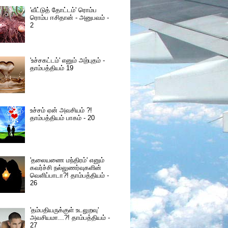
'வீட்டுத் தோட்டம்' ரொம்ப
ரொம்ப ஈசிதான் - அனுபவம் -
2
'உச்சகட்டம்' எனும் அற்புதம் -
தாம்பத்தியம் 19
உச்சம் ஏன் அவசியம் ?!
தாம்பத்தியம் பாகம் - 20
'தலையணை மந்திரம்' எனும்
கவர்ச்சி நல்லுணர்வுகளின்
வெளிப்பாடா?! தாம்பத்தியம் -
26
'தம்பதியருக்குள் உடலுறவு'
அவசியமா...?! தாம்பத்தியம் -
27