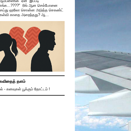
 ஆம்பளைங்க ஏன் இப்படி
காங்க...????" ரிங் ஆன செல்போனை
ெய்து ஹலோ சொன்ன அடுத்த செகண்ட்
கேள்வி காதை அறைந்தது? ஆ...
கவிதைத் தளம்
ல் - கனவுகள் பூக்கும் தோட்டம் !