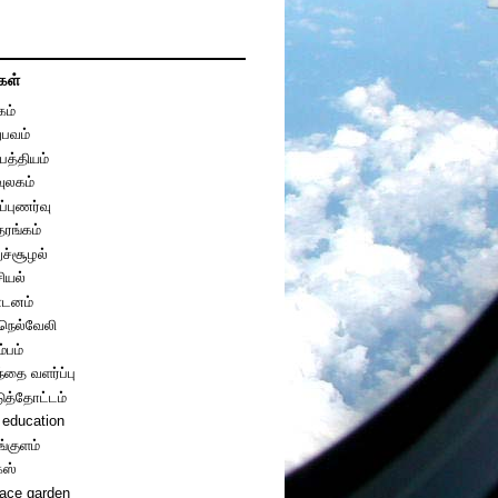
கள்
கம்
பவம்
பத்தியம்
வுலகம்
ப்புணர்வு
தரங்கம்
றுச்சூழல்
ியல்
டனம்
ுநெல்வேலி
ம்பம்
்தை வளர்ப்பு
டுத்தோட்டம்
 education
ங்குளம்
்ஸ்
race garden