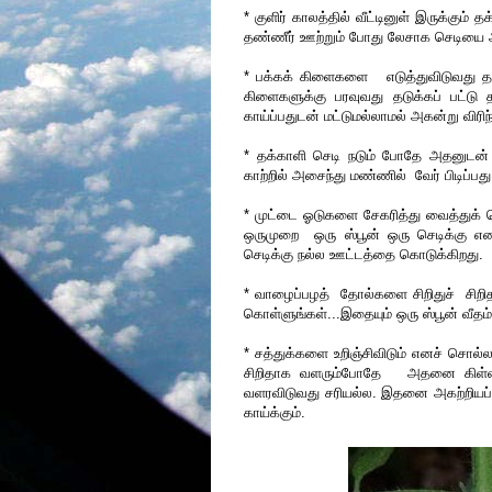
* குளிர் காலத்தில் வீட்டினுள் இருக்கும
தண்ணீர் ஊற்றும் போது லேசாக செடியை அச
* பக்கக் கிளைகளை எடுத்துவிடுவது தாய
கிளைகளுக்கு பரவுவது தடுக்கப் பட்டு த
காய்ப்பதுடன் மட்டுமல்லாமல் அகன்று விரிந
* தக்காளி செடி நடும் போதே அதனுடன் ஒர
காற்றில் அசைந்து மண்ணில் வேர் பிடிப்பது 
* முட்டை ஓடுகளை சேகரித்து வைத்துக் க
ஒருமுறை ஒரு ஸ்பூன் ஒரு செடிக்கு என
செடிக்கு நல்ல ஊட்டத்தை கொடுக்கிறது.
* வாழைப்பழத் தோல்களை சிறிதுச் சிறிதா
கொள்ளுங்கள்...இதையும் ஒரு ஸ்பூன் வீதம
* சத்துக்களை உறிஞ்சிவிடும் எனச் சொல்
சிறிதாக வளரும்போதே அதனை கிள்ளி 
வளரவிடுவது சரியல்ல. இதனை அகற்றியப்பி
காய்க்கும்.