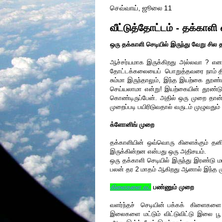
செவ்வாய், ஜூலை 11
வீட்டுத்தோட்டம் - தக்காளி 
ஒரு தக்காளி செடியில் இருந்து வேறு சில
ஆச்சர்யமாக இருக்கிறது அல்லவா ? எனக
தோட்டக்கலையைப் பொறுத்தவரை நாம் தினம
சும்மா இருந்தாலும், இந்த இயற்கை தூண்ட
செய்யலாமா என்று! இயற்கையின் தூண்டுதல
கொண்டிருப்பேன். அதில் ஒரு முறை தான் 
முறைப்படி பயிரிடுவதால் வருடம் முழுவதும்
க்ளோனிங் முறை
தக்காளியின் ஒவ்வொரு கிளைக்கும் த
இருக்கின்றன என்பது ஒரு அதிசயம்.
ஒரு தக்காளி செடியில் இருந்து இரண்டு
பலன் தர 2 மாதம் ஆகிறது ஆனால் இந்த ம
கிளைகளை கட்
பண்ணும் முறை
வளர்ந்தச் செடியின் பக்கக் கிளைகளை ச
இலைகளை மட்டும் விட்டுவிட்டு இலை ப