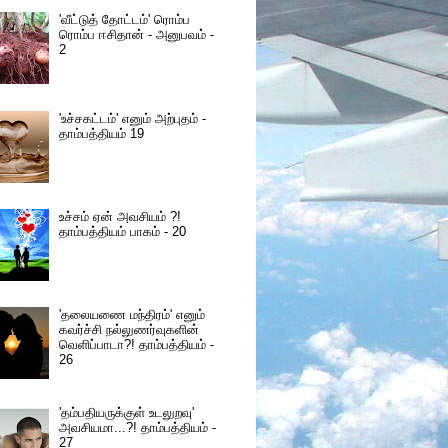
'வீட்டுத் தோட்டம்' ரொம்ப
ரொம்ப ஈசிதான் - அனுபவம் -
2
'உச்சகட்டம்' எனும் அற்புதம் -
தாம்பத்தியம் 19
உச்சம் ஏன் அவசியம் ?!
தாம்பத்தியம் பாகம் - 20
'தலையணை மந்திரம்' எனும்
கவர்ச்சி நல்லுணர்வுகளின்
வெளிப்பாடா?! தாம்பத்தியம் -
26
'தம்பதியருக்குள் உடலுறவு'
அவசியமா...?! தாம்பத்தியம் -
27