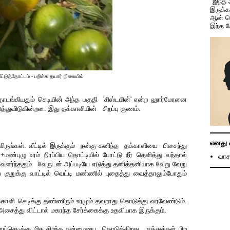
"இந்த
இருக்
ஆன் ச
இந்த 
ீட்டுத்தோட்டம் - பறிக்க தயார் நிலையில்
 தொடங்கியதும் செடியின் அந்த பகுதி 'சிஸ்டமின்' என்ற ஹார்மோனை
டுத்துவிடுகின்றன. இது தக்காளியின் சிறப்பு குணம்.
எனது 
்கள். வீட்டில் இருக்கும் நன்கு கனிந்த தக்காளியை பிசைந்து
ுழு உரம் நிரப்பிய தொட்டியில் போட்டு நீர் தெளித்து வந்தால்
வாச
ு வளர்ந்ததும் வேருடன் அப்படியே எடுத்து தனித்தனியாக வேறு வேறு
ை குறுக்கு வாட்டில் வெட்டி மண்ணில் புதைத்து வைத்தாலும்போதும்
் தக்காளி செடிக்கு தண்ணீரும் உரமும் தவறாது கொடுத்து வரவேண்டும்.
ைத்து விட்டால் மகரந்த சேர்க்கைக்கு உதவியாக இருக்கும்.
்செடிக்கு மிக சிறந்த நன்மையை கொடுக்கிறது , சத்துக்கள் பிற