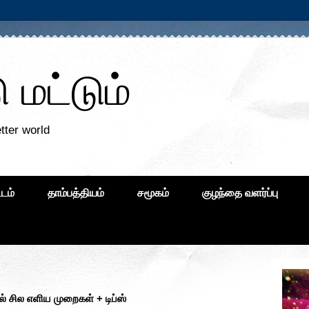
மட்டும்
tter world
்டம்
தாம்பத்தியம்
சமூகம்
குழந்தை வளர்ப்பு
ில் சில எளிய முறைகள் + டிப்ஸ்