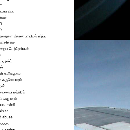
ை
ய நட்பு
ியல்
வி
ம்
ந்தைகள் மீதான பாலியல் ஈர்ப்பு
திக்கம்
றைய பெற்றோர்கள்
்
் டிரஸ்ட்
ல்
ல் கவிதைகள்
ை கருவேலமரம்
ழன்
யணை மந்திரம்
ம் ஒரு மரம்
ியல் கல்வி
inist
ld abuse
ebook
e garden