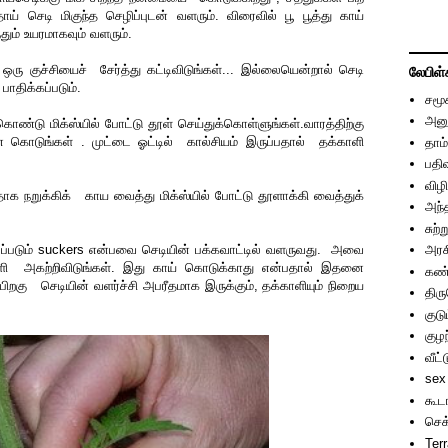
ாய் செடி மிகுந்த செழிப்புடன் வளரும். விரைவில் பூ பூத்து காய்
்தும் உயரமாகவும் வளரும்.
ு குச்சியைச் சேர்த்து கட்டிவிடுங்கள்... இல்லையென்றால் செடி
லேபிள்
பாதிக்கப்படும்.
சமூ
அனு
ொண்டு மிக்ஸ்யில் போட்டு தூள் செய்துக்கொள்ளுங்கள்.வாரத்திற்கு
 கொடுங்கள் . முட்டை ஓட்டில் கால்சியம் இருப்பதால் தக்காளி
தாம்
பதி
விழி
க நறுக்கிக் காய வைத்து மிக்ஸ்யில் போட்டு தூளாக்கி வைத்துக்
அந்
்
சுற்
லப்படும் suckers என்பவை செடியின் பக்கவாட்டில் வளருவது. அவை
அரச
அகற்றிவிடுங்கள். இது காய் கொடுக்காது என்பதால் இதனை
கண்
றகு செடியின் வளர்ச்சி அபரீதமாக இருக்கும், தக்காளியும் நிறைய
திர
குடு
குழந
வீட்
sex
கூட
செக
Ter