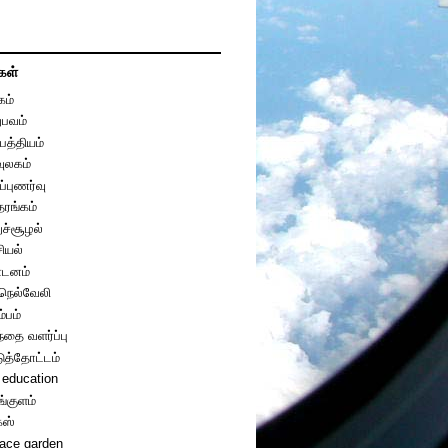
கள்
கம்
பவம்
பத்தியம்
வுலகம்
ப்புணர்வு
தரங்கம்
றுச்சூழல்
ியல்
டனம்
ுநெல்வேலி
ம்பம்
்தை வளர்ப்பு
டுத்தோட்டம்
 education
ங்குளம்
்ஸ்
race garden