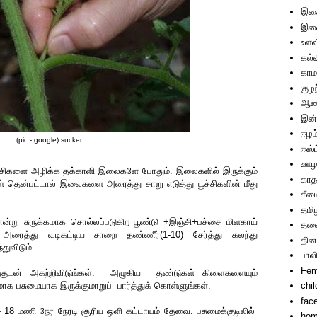
இச
இணை
உளவ
கல்
காம
குழ
ஆணா
இன்
ஈழம
(pic - google) sucker
ஈஸ்ட
ஊழ
ச்சிகளை அழிக்க தக்காளி இலைகளே போதும். இலைகளில் இருக்கும்
காத
கள் தென்பட்டால் இலைகளை அரைத்து சாறு எடுத்து பூச்சிகளின் மீது
சீம
தமி
c)என்று சுருக்கமாக சொல்லப்படுகிற பூண்டு +இஞ்சி+பச்சை மிளகாய்
தலை
ில் அரைத்து வடிகட்டிய சாறை தண்ணீர்(1-10) சேர்த்து கலந்து
தின
்துவிடும்.
பால
Fem
குடன் அகற்றிவிடுங்கள். அழுகிய தண்டுகள் கிளைகளையும்
்தமாக பசுமையாக இருக்குமாறுப் பார்த்துக் கொள்ளுங்கள்.
chi
fac
14 - 18 மணி நேர நேரடி சூரிய ஒளி கட்டாயம் தேவை. பசுமைக்குடிலில்
hom