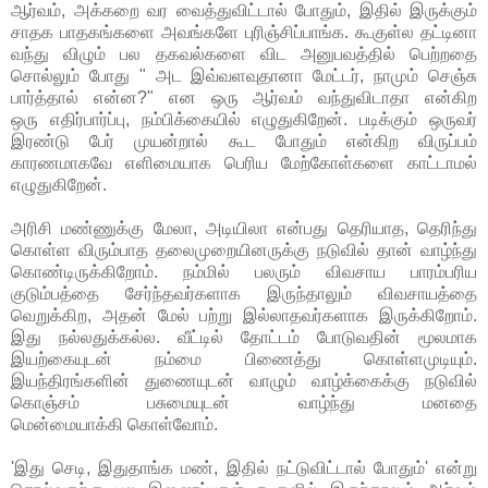
ஆர்வம், அக்கறை வர வைத்துவிட்டால் போதும், இதில் இருக்கும்
சாதக பாதகங்களை அவங்களே புரிஞ்சிப்பாங்க. கூகுள்ல தட்டினா
வந்து விழும் பல தகவல்களை விட அனுபவத்தில் பெற்றதை
சொல்லும் போது " அட இவ்வளவுதானா மேட்டர், நாமும் செஞ்சு
பார்த்தால் என்ன?" என ஒரு ஆர்வம் வந்துவிடாதா என்கிற
ஒரு எதிர்பார்ப்பு, நம்பிக்கையில் எழுதுகிறேன். படிக்கும் ஒருவர்
இரண்டு பேர் முயன்றால் கூட போதும் என்கிற விருப்பம்
காரணமாகவே எளிமையாக பெரிய மேற்கோள்களை காட்டாமல்
எழுதுகிறேன்.
அரிசி மண்ணுக்கு மேலா, அடியிலா என்பது தெரியாத, தெரிந்து
கொள்ள விரும்பாத தலைமுறையினருக்கு நடுவில் தான் வாழ்ந்து
கொண்டிருக்கிறோம். நம்மில் பலரும் விவசாய பாரம்பரிய
குடும்பத்தை சேர்ந்தவர்களாக இருந்தாலும் விவசாயத்தை
வெறுக்கிற, அதன் மேல் பற்று இல்லாதவர்களாக இருக்கிறோம்.
இது நல்லதுக்கல்ல. வீட்டில் தோட்டம் போடுவதின் மூலமாக
இயற்கையுடன் நம்மை பிணைத்து கொள்ளமுடியும்.
இயந்திரங்களின் துணையுடன் வாழும் வாழ்க்கைக்கு நடுவில்
கொஞ்சம் பசுமையுடன் வாழ்ந்து மனதை
மென்மையாக்கி கொள்வோம்.
'இது செடி, இதுதாங்க மண், இதில் நட்டுவிட்டால் போதும்' என்று