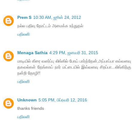
Prem S
10:30 AM, ஜூன் 24, 2012
நல்ல பதிவு தோட்டம் அமைக்க உந்துதல்
பதிலளி
Menaga Sathia
4:29 PM, ஜனவரி 31, 2015
மாடியில் கீரை வளர்ப்பு லிங்கில் போய் பார்த்தேன்,அப்பாப்பா எவ்வளவு
தகவல்கள் தேங்காய் நார் மட்டையில் இவ்வளவு சிறப்பா...லிங்கிற்கு
நன்றி தோழி!!
பதிலளி
Unknown
5:05 PM, பிப்ரவரி 12, 2016
thanks friends
பதிலளி