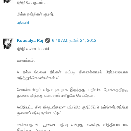
@@ சே. குமார் ...
மிக்க நன்றிகள் குமார்.
பதிலளி
Kousalya Raj
6:49 AM, ஜூன் 24, 2012
@@ வவ்வால் said...
வணக்கம்.
// நல்ல வேளை நீங்கள் அப்படி நினைக்காமல் நேர்மறையாக
எடுத்துக்கொண்டீர்கள்.//
சொன்னவிதம் விதம் நன்றாக இருந்தது. பதிவின் நோக்கத்திற்கு
துணை புரிந்தது என்பதால் மகிழவே செய்தேன்.
//விடுபட்ட சில விஷயங்களை மட்டுமே குறிப்பிட்டு உள்ளேன்,அப்போ
துணைப்பதிவு தானே :-))//
உண்மைதான். துணை பதிவு என்றது எனக்கு வித்தியாசமாக
இருந்தது...பிடிச்சது.