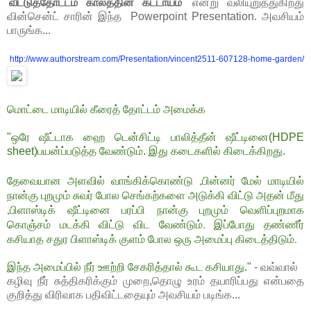
'
வீட்டுத்தோட்டம் காலத்தின் கட்டாயம்
' என்று வலியுறுத்துகிறது
வின்சென்ட் சாரின் இந்த Powerpoint Presentation. அவசியம்
பாருங்க...
http://www.authorstream.com/
Presentation/vincent2511-
607128-home-garden/
மொட்டை மாடியில் கீரைத் தோட்டம் அமைக்க
"ஒரே ஷீட்டாக ஹை டென்சிட்டி பாலித்தீன் ஷீட்டினை(HDPE
sheet)பயன்ப்படுத்த வேண்டும். இது கடைகளில் கிடைக்கிறது.
தேவையான அளவில் வாங்கிக்கொண்டு ,பின்னர் மேல் மாடியில்
நான்கு புறமும் சுவர் போல செங்கற்களை அடுக்கி விட்டு அதன் மீது
,பிளாஸ்டிக் ஷீட்டினை பரப்பி நான்கு புறமும் வெளிப்புறமாக
கொஞ்சம் மடக்கி விட்டு விட வேண்டும். இப்போது தண்ணீர்
கசியாத சதுர பிளாஸ்டிக் குளம் போல ஒரு அமைப்பு கிடைத்திடும்.
இந்த அமைப்பில் நீர் ஊற்றி சேகரித்தால் கூட கசியாது."
- வவ்வால்
கழிவு நீர் சுத்திகரிக்கும் முறை,தொழு உரம் தயாரிப்பது என்பதை
குறித்து விரிவாக பதிவிட்டதையும் அவசியம் படிங்க...