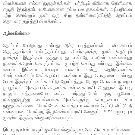
விளக்கமாக எல்லா நுணுக்கங்கள் பற்றியும் விரிவாக தெளிவாக
எழுதி இருந்தார். உபயோகமான நல்ல பல தகவல்கள். அப்பதிவை
பற்றி சொல்லும் முன் ஒரு சிறு தன்னிலை(வீட்டுத் தோட்டம்
தொடரை குறித்த) விளக்கம்...
ஆர்வமின்மை
தோட்டம் போடுவது என்பது அக்ரி படித்தவர்கள் , விவசாயம்
தெரிந்தவர்கள் சம்பந்தப்பட்டது, அவர்களுக்கு தான் தெரியும்
நமக்கும் இதுக்கும் ஒத்துவராது என்பதே பலரின் எண்ணம்னு
நினைக்கிறேன். கொஞ்சம் கூட முயற்சி செய்து பார்ப்பது இல்லை.
சுலபம் இல்லை மிகவும் கடினம் என்று தெரிஞ்சவங்க
சிலர் என்னிடம் கேட்கிறப்போ 'என்னடா இது சோதனை' என்பது
போல இருக்கும்...எங்க வீட்டு தோட்டத்துல ரோஜா செடிகள் நிறைய
பூ பூக்கும் அதை பார்க்கிறவங்க 'உன் கை ராசி, அதுதான் இப்படி,
நானும் எத்தனையோ வச்சு பார்த்துட்டேன் ஒரு பூவோட
நின்னுடுது'னு சொல்வாங்க...அவங்களுக்கு பொறுமையா சில
நுணுக்கங்களை சொல்வேன். மொத்தமா எல்லாம் கேட்டு விட்டு 'நீ
என்னதான் சொல்லு, இதுகெல்லாம் ராசி வேணும்'...!!?? மறுபடியும்
முதல்ல இருந்தான்னு எரிச்சல் வரும்.
இப்படி நம்மில் பலரும் ஒவ்வொன்னுக்கும் ஏதோ சில சமாளிப்புகளை