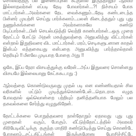
சொல்வதற்கு பல இணைப்புகள் கூகுளில் இருந்தாலும் ஆர்வம்
இல்லாதவர்கள் எப்படி தேடி போவார்கள்...?! நிச்சயம் போக
மாட்டார்கள்...அவர்களை தேட வைக்கணும்...தேடி கண்டடைந்த
பின்னர் முயற்சி செய்து பார்க்கலாம்...பலன் கிடைத்ததும் புது புது
நுணுக்கங்களை அவர்களாகவே கண்டு
பிடிப்பார்கள்...பின் செயல்படுத்தி வெற்றி காண்பார்கள்...ஒரு முறை
தோட்டம் போட்டு அதன் மகத்துவத்தை அனுபவித்து விட்டார்கள்
என்றால் இறுதிவரை விட மாட்டார்கள். மரம், செடிகளுடனான காதல்
இன்பம் எத்தகையது என்பதை அனுபவித்து பார்த்தால்தான்
தெரியும் !! மீளவே முடியாத போதை அது !!
ஒகே, இப்ப நேரா விசயத்துக்கு வரேன்...அப்ப இதுவரை சொன்னது
விசயமே இல்லையானு கேட்ககூடாது :)
ஆர்வத்தை கொண்டுவருவது முதல் படி என எண்ணியதால் சில
வரிகளில் மட்டும் முடித்துக்கொண்டேன்...தொடராக எழுத
போவதால் ஒவ்வொன்றை பற்றியும் தனித்தனியாக மேலும் பல
தகவல்களை சேர்த்து எழுதுகிறேன்.
தோட்டக்கலை பொறுத்தவரை நாள்தோறும் ஏதாவது புது புது
முறைகள் வரும், போகும். வீட்டுத்தோட்டத்தில் அவரவர்
கிரியேடிவிட்டிக்கு தகுந்த மாதிரி கண்டுபிடித்து செய்து கொண்டே
போகலாம்...சட்டதிட்டங்கள் இருக்குமோனு யோசிச்சிட்டே