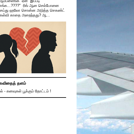
 ஆம்பளைங்க ஏன் இப்படி
காங்க...????" ரிங் ஆன செல்போனை
ெய்து ஹலோ சொன்ன அடுத்த செகண்ட்
கேள்வி காதை அறைந்தது? ஆ...
கவிதைத் தளம்
ல் - கனவுகள் பூக்கும் தோட்டம் !