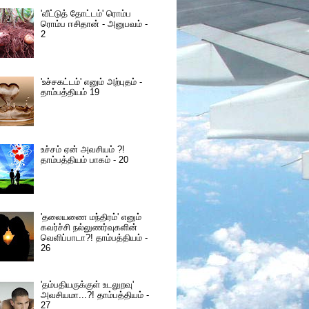
'வீட்டுத் தோட்டம்' ரொம்ப
ரொம்ப ஈசிதான் - அனுபவம் -
2
'உச்சகட்டம்' எனும் அற்புதம் -
தாம்பத்தியம் 19
உச்சம் ஏன் அவசியம் ?!
தாம்பத்தியம் பாகம் - 20
'தலையணை மந்திரம்' எனும்
கவர்ச்சி நல்லுணர்வுகளின்
வெளிப்பாடா?! தாம்பத்தியம் -
26
'தம்பதியருக்குள் உடலுறவு'
அவசியமா...?! தாம்பத்தியம் -
27