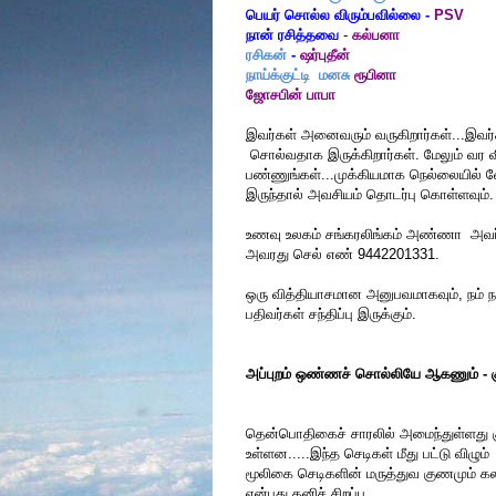
பெயர் சொல்ல விரும்பவில்லை
-
PSV
நான் ரசித்தவை
-
கல்பனா
ரசிகன்
-
ஷர்புதீன்
நாய்க்குட்டி மனசு
ரூபினா
ஜோசபின் பாபா
இவர்கள் அனைவரும் வருகிறார்கள்...இவர்க
சொல்வதாக இருக்கிறார்கள். மேலும் வர விர
பண்ணுங்கள்...முக்கியமாக நெல்லையில் வே
இருந்தால் அவசியம் தொடர்பு கொள்ளவும்.
உணவு உலகம் சங்கரலிங்கம் அண்ணா அவர
அவரது செல் எண் 9442201331.
ஒரு வித்தியாசமான அனுபவமாகவும், நம் நட
பதிவர்கள் சந்திப்பு இருக்கும்.
அப்புறம் ஒண்ணச் சொல்லியே ஆகணும் - க
தென்பொதிகைச் சாரலில் அமைந்துள்ளது குற
உள்ளன.....இந்த செடிகள் மீது பட்டு விழு
மூலிகை செடிகளின் மருத்துவ குணமும் கலந
என்பது தனிச் சிறப்பு.