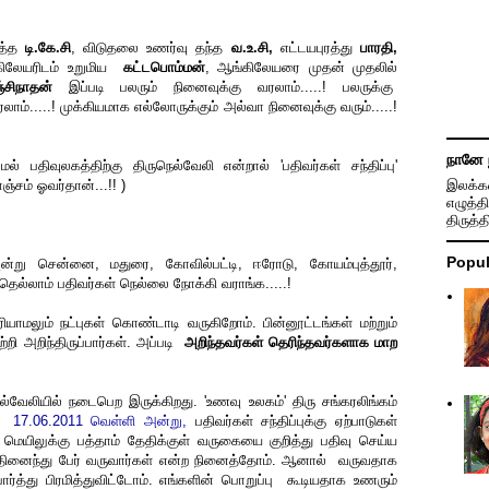
த்த
டி.கே.சி
, விடுதலை உணர்வு தந்த
வ.உ.சி,
எட்டயபுரத்து
பாரதி,
கிலேயரிடம் உறுமிய
கட்டபொம்மன்
, ஆங்கிலேயரை முதன் முதலில்
சிநாதன்
இப்படி பலரும் நினைவுக்கு வரலாம்.....! பலருக்கு
்.....! முக்கியமாக எல்லோருக்கும் அல்வா நினைவுக்கு வரும்.....!
நானே 
 பதிவுலகத்திற்கு திருநெல்வேலி என்றால் 'பதிவர்கள் சந்திப்பு'
ஞ்சம் ஓவர்தான்...!! )
இலக்கண
எழுத்தி
திருத்
Popul
று சென்னை, மதுரை, கோவில்பட்டி, ஈரோடு, கோயம்புத்தூர்,
்தெல்லாம் பதிவர்கள் நெல்லை நோக்கி வராங்க.....!
ியாமலும் நட்புகள் கொண்டாடி வருகிறோம். பின்னூட்டங்கள் மற்றும்
ி அறிந்திருப்பார்கள். அப்படி
அறிந்தவர்கள் தெரிந்தவர்களாக மாற
ல்வேலியில் நடைபெற இருக்கிறது. 'உணவு உலகம்' திரு சங்கரலிங்கம்
்
17.06.2011 வெள்ளி அன்று,
பதிவர்கள் சந்திப்புக்கு ஏற்பாடுகள்
ெயிலுக்கு பத்தாம் தேதிக்குள் வருகையை குறித்து பதிவு செய்ய
் பதினைந்து பேர் வருவார்கள் என்ற நினைத்தோம். ஆனால் வருவதாக
ார்த்து பிரமித்துவிட்டோம். எங்களின் பொறுப்பு கூடியதாக உணரும்