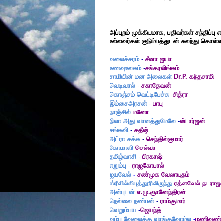
அப்புறம் முக்கியமாக, பதிவர்கள் சந்திப்
உள்ளவர்கள் குடும்பத்துடன் கலந்து கொ
வலைச்சரம்
-
சீனா ஐயா
உணவுஉலகம்
-
சங்கரலிங்கம்
சாமியின் மன அலைகள்
Dr.P. கந்தசாமி
வெடிவால்
-
சகாதேவன்
கொஞ்சம் வெட்டிபேச்சு
-
சித்ரா
இம்சைஅரசன்
-
பாபு
நாஞ்சில்
மனோ
நிலா அது வானத்துமேலே
-
ஸ்டார்ஜன்
சங்கவி
-
சதீஷ்
அட்ரா சக்க
-
செந்தில்குமார்
கோமாளி
செல்வா
தமிழ்வாசி
-
பிரகாஷ்
எறும்பு
-
ராஜகோபால்
ஜயவேல்
-
சண்முக வேலாயுதம்
ஸ்ரீவில்லிபுத்தூரிலிருந்து
ரத்னவேல் நடராஜ
அன்புடன்
எ.மு.ஞானேந்திரன்
நெல்லை நண்பன்
-
ராம்குமார்
வெறும்பய
-
ஜெயந்த்
வம்ப வேலைக்கு வாங்குவோம்ல
-
மணிவண