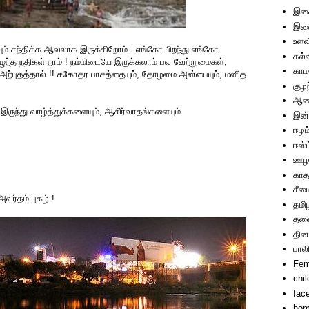
இச
இணை
உளவ
ும் சந்திக்க ஆவலாக இருக்கிறோம். எங்கோ பிறந்து எங்கோ
கல்
ுந்த நதிகள் நாம் ! நம்மிடையே இருக்கலாம் பல வேற்றுமைகள்,
காம
 அற்புதத்தால் !! சகோதர பாசத்தையும், தோழமை அன்பையும், மனித
குழ
ஆணா
ந்து வாழ்த்துக்களையும், ஆசிர்வாதங்களையும்
இன்
ஈழம
ஈஸ்ட
ஊழ
காத
சீம
வர்தம் புகழ் !
தமி
தலை
தின
பால
Fem
chi
fac
hom