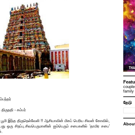
Featu
couple
family 
்பந்தர்
தேடு
ிருநதி - கம்பர்
பூமி இந்த திருநெல்வேலி !! ஆசியாவின் மிகப் பெரிய சிவன் கோவில்,
Abou
ு ஒரு சிறப்பு.சிவபெருமானின் ஐம்பெரும் சபைகளில் 'தாமிர சபை'
்.