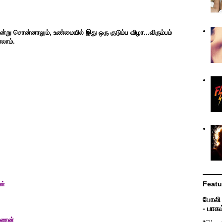
பு என்று சொன்னாலும், உண்மை
யில் இது ஒரு குடும்ப விழா...விரும்பம்
ள்ளலாம்.
Featu
ன்
போலி உ
- பாகம
்ணன்