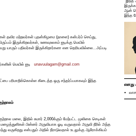
"இந்த
இருக்
ஆன் ச
இந்த 
ள் தவிர மற்றவர்கள் புதன்கிழமை (நாளை) கன்பர்ம் செய்து,
ுப்பம் இருக்கிறவர்கள், உணவுஉலகம் ஐடிக்கு மெயில்
று யாரும் பதிவர்கள் இருக்கிறார்களா என தெரியவில்லை...அப்படி
்களின் மெயில் ஐடி
unavuulagam@gmail.com
்பை பரிமாறிக்கொள்ள கிடைத்த ஒரு சந்தர்ப்பமாகவும் இந்த
எனது 
வாச
ுற்றாலம்
்றால மலை, இதில் சுமார் 2,000க்கும் மேற்பட்ட மூலிகை செடிகள்
ம் மழைத்துளிகள் பின்னர் அருவியாக ஓடி வருவதால் அருவி நீரில் அந்த
்து வருகிறது என்பதும் அதில் நீராடுவதால் உடலுக்கு ஆரோக்கியம்