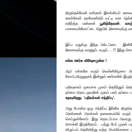
திருநெல்வேலி என்றால் இலக்கியம் சுவை
உனக்கேன் தரவேண்டும் வட்டி என ஆங்
எதிர்த்த மன்னன்
பூலித்தேவன்
,
வாஞ்
பாளையங்கோட்டை ஜெயில் நினைவுக்கு வரலாம
இப்ப எதுக்கு இந்த பில்டப்னா, இனிமேல்
நினைவுக்கு வரணும், வரும்.....!! (இது கொ
எங்க ஊர்ல விஷேசமுங்க !
ஆம் மக்களே வரும் வெள்ளிகிழமை அன்
கோபி,விருதுநகர் இன்னும் ஊர்களில் இருந
பதிவுலகம் மூலமாக முகம் தெரிந்தும் தெர
நம்மை தொடருவதின் மூலம் பலர் நம்மை பற்ற
உதவுகிறது 'பதிவர்கள் சந்திப்பு'.
அது போன்ற ஒரு சந்திப்பு இங்கே திருநெ
அண்ணன் அவர்கள் தலைமையில் வரும
செய்துள்ளோம். இது தொடர்பாக அவரது ம
சொல்லி இருந்தோம்....பத்து பேர் முதல
விருப்பம் தெரிவித்து வந்த மெயில்களை ப