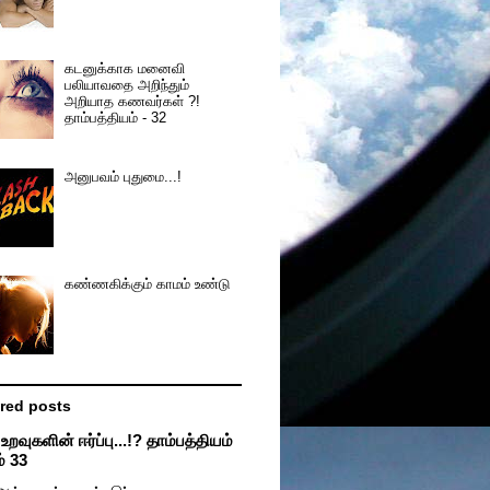
கடனுக்காக மனைவி
பலியாவதை அறிந்தும்
அறியாத கணவர்கள் ?!
தாம்பத்தியம் - 32
அனுபவம் புதுமை...!
கண்ணகிக்கும் காமம் உண்டு
red posts
றவுகளின் ஈர்ப்பு...!? தாம்பத்தியம்
் 33