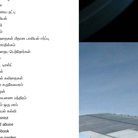
ை
ய நட்பு
ியல்
வி
ம்
ந்தைகள் மீதான பாலியல் ஈர்ப்பு
திக்கம்
றைய பெற்றோர்கள்
்
் டிரஸ்ட்
ல்
ல் கவிதைகள்
ை கருவேலமரம்
ழன்
யணை மந்திரம்
ம் ஒரு மரம்
ியல் கல்வி
inist
ld abuse
ebook
e garden