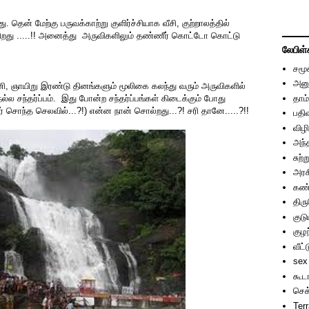
தென் மேற்கு பருவக்காற்று குளிர்ச்சியாக வீசி, குற்றாலத்தில்
றது .....!! அனைத்து அருவிகளிலும் தண்ணீர் கொட்டோ கொட்டு
லேபிள்
சமூ
அனு
சனி, ஞாயிறு இரண்டு தினங்களும் மூலிகை கலந்து வரும் அருவிகளில்
தாம்
ல சந்தர்ப்பம். இது போன்ற சந்தர்ப்பங்கள் கிடைக்கும் போது
 சொந்த செலவில்...?!) என்ன நான் சொல்றது...?! சரி தானே.....?!!
பதி
விழி
அந்
சுற்
அரச
கண்
திர
குடு
குழந
வீட்
sex
கூட
செக
Ter