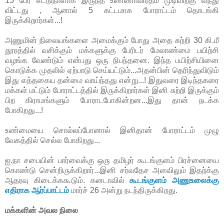
15 பேர் எட்டுநாளாக இருந்த உண்ணாவிரதம் முடிவிற்கு வந்து
விட்டது , ஆனால் 5 கட்டமாக போராட்டம் தொடங்கி
இருக்கிறார்கள்...!
அணுமின் நிலையங்களை அமைக்கும் போது அதை சுற்றி 30 கி.மீ
தூரத்தில் வசிக்கும் மக்களுக்கு பேரிடர் மேலாண்மை பயிற்சி
வழங்க வேண்டும் என்பது ஒரு நிபந்தனை. இந்த பயிற்சியினை
கொடுக்க முதலில் ஏற்பாடு செய்யட்டும்...அதன்பின் தெரிந்துவிடும்
இது எத்தகைய தன்மை வாய்ந்தது என்று...! இதுவரை இடிந்தகரை
மக்கள் மட்டும் போராட்டத்தில் இருக்கிறார்கள் இனி சுற்றி இருக்கும்
பிற கிராமங்களும் போராடபோகின்றன...இது தான் நடக்க
போகிறது...!
உண்மையை சொல்லப்போனால் இனிதான் போராட்டம் முழு
வேகத்தில் செல்ல போகிறது...
ஐ.நா சபையின் பார்வைக்கு ஒரு தமிழர் கூடங்குளம் பிரச்னையை
கொண்டு சென்றிருக்கிறார்...இனி சர்வதேச அளவிலும் இதற்க்கு
ஆதரவு கிடைக்ககூடும். கனடாவில்
கூடங்குளம் அணுஉலைக்கு
எதிராக ஆர்ப்பாட்டம்
மார்ச் 26 அன்று நடந்திருக்கிறது.
மக்களின் அவல நிலை