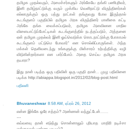
தமிழக முதல்வரும், அமைச்சர்களும் அங்கேயே தங்கி பணிபுரிவர்,
இனி தமிழ்நாட்டுக்கு வரும் முக்கிய வெளிநாட்டு விருந்தினர்கள்
எல்லாருக்கும் ஒரு பத்து நாட்கள் தங்குவது போல இருந்தால்
கூடங்குளம் பகுதியில் தமிழக அரசு விருந்தினர் மாளிகை கட்டி
அங்கே தங்க வைக்கப்படுவர், தமிழக அளவிலான மாநில
விளையாட்டுப்போட்டிகள் கூடங்குளத்தில் நடத்தப்படும், அத்தனை
ஏன் தமிழக முதல்வர் இனி ஓய்வெடுக்க கொடநாட்டுக்கு போகாமல்
கூடங்குளம் மட்டுமெ போவார்" என சொல்லிப்பாருங்கள். அந்த
மக்கள் தெளிவடைந்து உங்களுக்கு மின்சாரம் உற்பத்திக்கு வழி
விடுகின்றார்களா என பார்ப்போம். அதை செய்ய தமிழக அரசு
தயாரா?
இது நான் படித்த ஒரு பதிவின் ஒரு பகுதி தான்... முழு பதிவினை
படிக்க http://abiappa.blogspot.in/2012/02/blog-post.html
பதிலளி
Bhuvaneshwar
8:58 AM, ஏப்ரல் 26, 2012
என்ன இங்கே ஒரே சத்தம்? அண்ணன் வந்துட்டேன்.......
---
எவ்வளவு தான் எடுத்து சொன்னாலும் புரியாத மாதிரி நடிச்சா
என்னதான் பண்ண முடியும்?