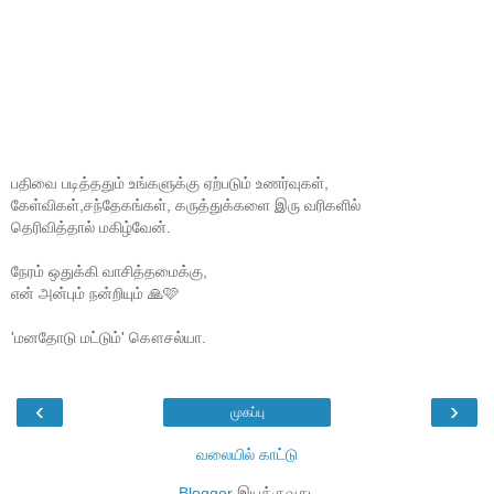
பதிவை படித்ததும் உங்களுக்கு ஏற்படும் உணர்வுகள்,
கேள்விகள்,சந்தேகங்கள், கருத்துக்களை இரு வரிகளில்
தெரிவித்தால் மகிழ்வேன்.
நேரம் ஒதுக்கி வாசித்தமைக்கு,
என் அன்பும் நன்றியும் 🙏🩷
'மனதோடு மட்டும்' கௌசல்யா.
‹
›
முகப்பு
வலையில் காட்டு
Blogger
இயக்குவது.