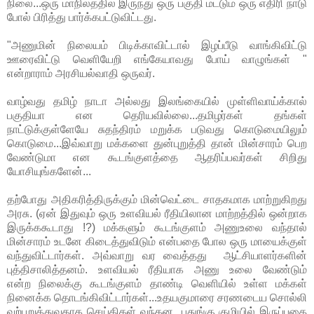
நிலை...ஒரு மாநிலத்தில் இருந்து ஒரு பகுதி மட்டும் ஒரு எதிரி நாடு
போல் பிரித்து பார்க்கபட்டுவிட்டது.
"அணுமின் நிலையம் பிடிக்காவிட்டால் இழப்பீடு வாங்கிவிட்டு
ஊரைவிட்டு வெளியேறி எங்கேயாவது போய் வாழுங்கள் "
என்றாராம் அரசியல்வாதி ஒருவர்.
வாழ்வது தமிழ் நாடா அல்லது இலங்கையில் முள்ளிவாய்க்கால்
பகுதியா என தெரியவில்லை...தமிழர்கள் தங்கள்
நாட்டுக்குள்ளேயே சுதந்திரம் மறுக்க படுவது கொடுமையிலும்
கொடுமை...இவ்வாறு மக்களை துன்புறுத்தி தான் மின்சாரம் பெற
வேண்டுமா என கூடங்குளத்தை ஆதரிப்பவர்கள் சிறிது
யோசியுங்களேன்...
தற்போது அதிகரித்திருக்கும் மின்வெட்டை சாதகமாக மாற்றுகிறது
அரசு. (ஏன் இதுவும் ஒரு உளவியல் ரீதியிலான மாற்றத்தில் ஒன்றாக
இருக்ககூடாது !?) மக்களும் கூடங்குளம் அணுஉலை வந்தால்
மின்சாரம் உடனே கிடைத்துவிடும் என்பதை போல ஒரு மாயைக்குள்
வந்துவிட்டார்கள். அவ்வாறு வர வைத்தது ஆட்சியாளர்களின்
புத்திசாலித்தனம். உளவியல் ரீதியாக அணு உலை வேண்டும்
என்ற நிலைக்கு கூடங்குளம் தாண்டி வெளியில் உள்ள மக்கள்
நினைக்க தொடங்கிவிட்டார்கள்...உதயகுமாரை சரணடைய சொல்லி
வற்புறுத்துவதாக செய்திகள் வந்தன...பதுங்கு குழியில் இருப்பதை