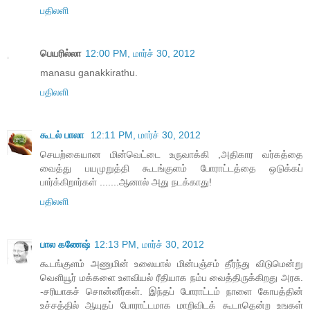
பதிலளி
பெயரில்லா
12:00 PM, மார்ச் 30, 2012
manasu ganakkirathu.
பதிலளி
கூடல் பாலா
12:11 PM, மார்ச் 30, 2012
செயற்கையான மின்வெட்டை உருவாக்கி ,அதிகார வர்கத்தை
வைத்து பயமுறுத்தி கூடங்குளம் போராட்டத்தை ஒடுக்கப்
பார்க்கிறார்கள் .......ஆனால் அது நடக்காது!
பதிலளி
பால கணேஷ்
12:13 PM, மார்ச் 30, 2012
கூடங்குளம் அணுமின் உலையால் மின்பஞ்சம் தீர்ந்து விடுமென்று
வெளியூர் மக்களை உளவியல் ரீதியாக நம்ப வைத்திருக்கிறது அரசு.
-சரியாகச் சொன்னீர்கள். இந்தப் போராட்டம் நாளை கோபத்தின்
உச்சத்தில் ஆயுதப் போராட்டமாக மாறிவிடக் கூடாதென்ற உஙகள்