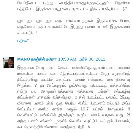
செய்தியை படித்து பைத்தியமாகனும்,ஒருத்தனும் தெளிவா
புத்தியோட இருக்ககூடாது என முடிவு கட்டி இருக்கா தெரியல...)//
ஹா ஹா ஹா ஹா ஒரு மார்க்கமாத்தான் இருக்காங்க போல,
ஒருவேளை ரஷ்யாகாரன்கிட்டே இருந்து பணம் வாங்கி இருக்கலாம்
# டவுட்டு...!
பதிலளி
MANO நாஞ்சில் மனோ
10:50 AM, மார்ச் 30, 2012
இத்தனை கோடி பணம் செலவு பண்ணியிருக்கு யார் பணம் எல்லாம்
மக்களின் பணம்' என ஆதங்கபடுபவர்களிடம் சேது சமுத்திரத்
திட்டத்திற்கு கடலில் கொட்டிய பணம் எவ்வளவு என நினைவு
இருக்கா ? னு கேட்கணும். ஒவ்வொரு நதியையும் சுத்தபடுத்த
என்று பல கோடிகள்,எத்தனை எத்தனை மக்கள் நல்வாழ்வு
திட்டங்கள் பாதியில் நிற்கின்றன, அதில் போடப்பட்ட பணம்...இப்படி
வீணான பணம் பற்றி ஒரு பெரிய லிஸ்ட் போடலாம்.அப்புறம் இப்ப
லேட்டஸ்டா கனிம சுரங்க ஊழல் 10.7 லட்சம் கோடியாம் !!
வெளிநாட்டு வங்கியில் இருக்கும் கருப்பு பணம் யாருடையது...?!
அந்த பணம் எல்லாம் முதலில் வெளில வரட்டும் அப்புறம் பேசலாம்,
கூடங்குளத்தில் வீணான பணத்தை பற்றி...//