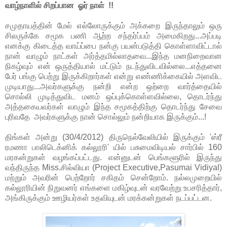
வாழ்நாளில் சிறப்பான ஓர் நாள் !!
சமுதாயத்தின் மேல் எல்லோருக்கும் அக்கறை இருந்தாலும் ஒரு
சிலருக்கே சமூக பணி ஆற்ற சந்தர்ப்பம் அமைகிறது...அப்படி
எனக்கு கிடைத்த வாய்ப்பை நன்கு பயன்படுத்தி கொள்ளாவிட்டால்
நான் வாழும் நாட்கள் அர்த்தமில்லாதவை...இந்த மனநிறைவான
நிகழ்வும் என் ஒருத்தியால் மட்டும் நடந்துவிடவில்லை...எத்தனை
பேர் பங்கு பெற்று இருக்கிறார்கள் என்று எண்ணிக்கையில் அளவிட
முடியாது...அவர்களுக்கு நன்றி என்ற ஒற்றை வார்த்தையில்
சொல்லி முடித்துவிட மனம் ஒப்புக்கொள்ளவில்லை, தொடர்ந்து
அத்தகையவர்கள் வாழும் இந்த சமூகத்திற்கு தொடர்ந்து சேவை
புரிவதே அவர்களுக்கு நான் சொல்லும் நன்றியாக இருக்கும்...!
திங்கள் அன்று (30/4/2012) திருநெல்வேலியில் இருக்கும் 'ஸ்ரீ
ரமணா பாலிடெக்னிக் கல்லூரி' யில் பசுமைவிடியல் சார்பில் 160
மரகன்றுகள் வழங்கப்பட்டது. என்னுடன் பெங்களூரில் இருந்து
வந்திருந்த Miss.சில்வியா (Project Executive,Pasumai Vidiyal)
மற்றும் அவரின் பெற்றோர் சகிதம் சென்றோம். நல்லமுறையில்
கல்லூரியின் நிறுவனர் எங்களை மகிழ்வுடன் வரவேற்று உபசரித்தார்,
அங்கிருக்கும் ஊழியர்கள் உதவியுடன் மரக்கன்றுகள் நடப்பட்டன.