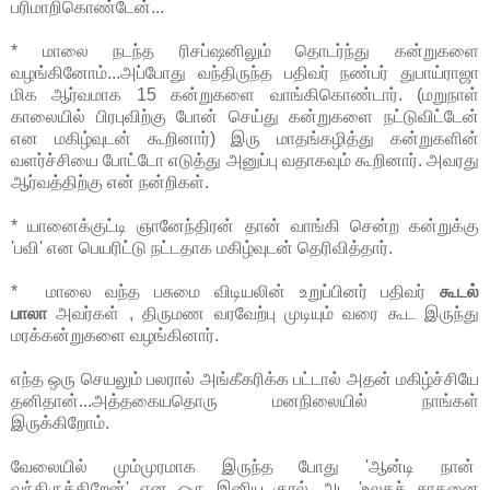
பரிமாறிகொண்டேன்...
* மாலை நடந்த ரிசப்ஷனிலும் தொடர்ந்து கன்றுகளை
வழங்கினோம்...அப்போது வந்திருந்த பதிவர் நண்பர் துபாய்ராஜா
மிக ஆர்வமாக 15 கன்றுகளை வாங்கிகொண்டார். (மறுநாள்
காலையில் பிரபுவிற்கு போன் செய்து கன்றுகளை நட்டுவிட்டேன்
என மகிழ்வுடன் கூறினார்) இரு மாதங்கழித்து கன்றுகளின்
வளர்ச்சியை போட்டோ எடுத்து அனுப்பு வதாகவும் கூறினார். அவரது
ஆர்வத்திற்கு என் நன்றிகள்.
* யானைக்குட்டி ஞானேந்திரன் தான் வாங்கி சென்ற கன்றுக்கு
'பவி' என பெயரிட்டு நட்டதாக மகிழ்வுடன் தெரிவித்தார்.
* மாலை வந்த பசுமை விடியலின் உறுப்பினர் பதிவர்
கூடல்
பாலா
அவர்கள் , திருமண வரவேற்பு முடியும் வரை கூட இருந்து
மரக்கன்றுகளை வழங்கினார்.
எந்த ஒரு செயலும் பலரால் அங்கீகரிக்க பட்டால் அதன் மகிழ்ச்சியே
தனிதான்...அத்தகையதொரு மனநிலையில் நாங்கள்
இருக்கிறோம்.
வேலையில் மும்முரமாக இருந்த போது 'ஆன்டி நான்
வந்திருக்கிறேன்' என ஒரு இனிய குரல்...அட 'உலகச் சாதனை