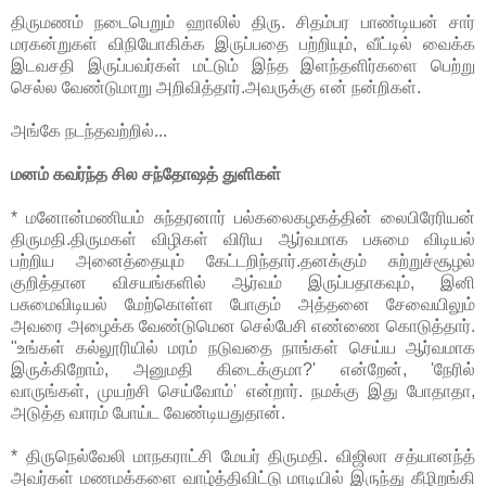
திருமணம் நடைபெறும் ஹாலில் திரு. சிதம்பர பாண்டியன் சார்
மரகன்றுகள் விநியோகிக்க இருப்பதை பற்றியும், வீட்டில் வைக்க
இடவசதி இருப்பவர்கள் மட்டும் இந்த இளந்தளிர்களை பெற்று
செல்ல வேண்டுமாறு அறிவித்தார்.அவருக்கு என் நன்றிகள்.
அங்கே நடந்தவற்றில்...
மனம் கவர்ந்த சில சந்தோஷத் துளிகள்
* மனோன்மணியம் சுந்தரனார் பல்கலைகழகத்தின் லைபிரேரியன்
திருமதி.திருமகள் விழிகள் விரிய ஆர்வமாக பசுமை விடியல்
பற்றிய அனைத்தையும் கேட்டறிந்தார்.தனக்கும் சுற்றுச்சூழல்
குறித்தான விசயங்களில் ஆர்வம் இருப்பதாகவும், இனி
பசுமைவிடியல் மேற்கொள்ள போகும் அத்தனை சேவையிலும்
அவரை அழைக்க வேண்டுமென செல்பேசி எண்ணை கொடுத்தார்.
"உங்கள் கல்லூரியில் மரம் நடுவதை நாங்கள் செய்ய ஆர்வமாக
இருக்கிறோம், அனுமதி கிடைக்குமா?' என்றேன், 'நேரில்
வாருங்கள், முயற்சி செய்வோம்' என்றார். நமக்கு இது போதாதா,
அடுத்த வாரம் போய்ட வேண்டியதுதான்.
* திருநெல்வேலி மாநகராட்சி மேயர் திருமதி. விஜிலா சத்யானந்த்
அவர்கள் மணமக்களை வாழ்த்திவிட்டு மாடியில் இருந்து கீழிறங்கி