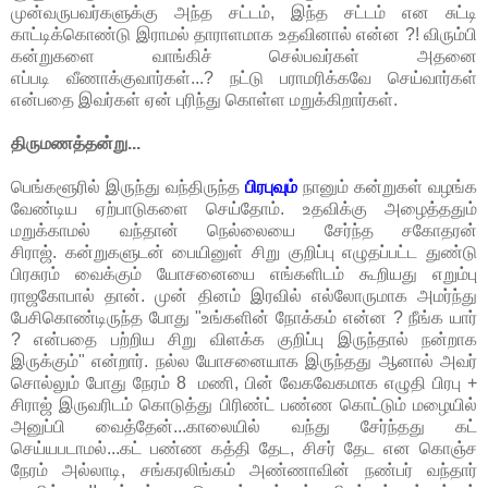
முன்வருபவர்களுக்கு அந்த சட்டம், இந்த சட்டம் என சுட்டி
காட்டிக்கொண்டு இராமல் தாராளமாக உதவினால் என்ன ?! விரும்பி
கன்றுகளை வாங்கிச் செல்பவர்கள் அதனை
எப்படி வீணாக்குவார்கள்...? நட்டு பராமரிக்கவே செய்வார்கள்
என்பதை இவர்கள் ஏன் புரிந்து கொள்ள மறுக்கிறார்கள்.
திருமணத்தன்று...
பெங்களூரில் இருந்து வந்திருந்த
பிரபுவும்
நானும் கன்றுகள் வழங்க
வேண்டிய ஏற்பாடுகளை செய்தோம். உதவிக்கு அழைத்ததும்
மறுக்காமல் வந்தான் நெல்லையை சேர்ந்த சகோதரன்
சிராஜ். கன்றுகளுடன் பையினுள் சிறு குறிப்பு எழுதப்பட்ட துண்டு
பிரசுரம் வைக்கும் யோசனையை எங்களிடம் கூறியது எறும்பு
ராஜகோபால் தான். முன் தினம் இரவில் எல்லோருமாக அமர்ந்து
பேசிகொண்டிருந்த போது "உங்களின் நோக்கம் என்ன ? நீங்க யார்
? என்பதை பற்றிய சிறு விளக்க குறிப்பு இருந்தால் நன்றாக
இருக்கும்" என்றார். நல்ல யோசனையாக இருந்தது ஆனால் அவர்
சொல்லும் போது நேரம் 8 மணி, பின் வேகவேகமாக எழுதி பிரபு +
சிராஜ் இருவரிடம் கொடுத்து பிரிண்ட் பண்ண கொட்டும் மழையில்
அனுப்பி வைத்தேன்...காலையில் வந்து சேர்ந்தது கட்
செய்யபடாமல்...கட் பண்ண கத்தி தேட, சிசர் தேட என கொஞ்ச
நேரம் அல்லாடி, சங்கரலிங்கம் அண்ணாவின் நண்பர் வந்தார்