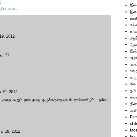
இச
ழிப்புணர்வு
இணை
உளவ
கல்
காம
 19, 2012
குழ
..
ஆணா
இன்
தா ??
ஈழம
ஈஸ்ட
ஊழ
காத
சீம
தமி
் 19, 2012
தலை
குறை கூறும் நாம் நமது ஒழுக்கத்தையும் பேணவேண்டும்....நல்ல
தின
பால
Fem
chi
fac
ரல் 19, 2012
hom