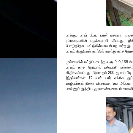
பாக்கு, பான் பீடா, பான் மசாலா, 
நம்மவர்களின் பழக்கமாகி விட்டது. இ
போடுறதோட மட்டுமில்லாம போற வர்ற இடத்தி
பரவும் கிருமிகள் காற்றில் கலந்து காச நோய
மும்பையில் மட்டும் கடந்த வருடம் 9,168 பே
பரவும் காச நோயால் பலியாகி உள்ளனர
விதிக்கப்பட்டது. அபராதம் 200 ரூபாய் பிடி
இருப்பார்கள்...!? யார் யார் எங்கே து
ஊழியர்கள் நிலை பரிதாபம். 'உன் அப்பன
பண்ணும் இந்திய குடிமகன்களையும் சமாளி