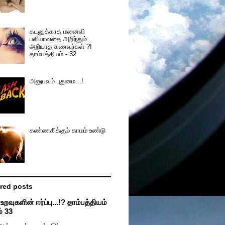
கடனுக்காக மனைவி
பலியாவதை அறிந்தும்
அறியாத கணவர்கள் ?!
தாம்பத்தியம் - 32
அனுபவம் புதுமை...!
கண்ணகிக்கும் காமம் உண்டு
red posts
றவுகளின் ஈர்ப்பு...!? தாம்பத்தியம்
் 33