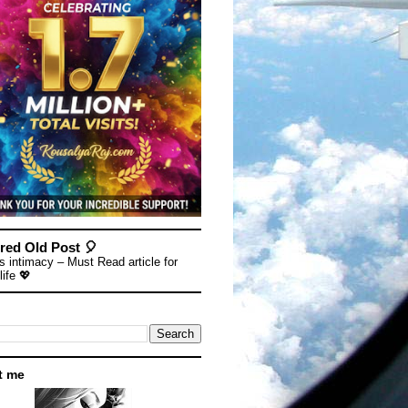
red Old Post 🎈
s intimacy – Must Read article for
life 💖
t me