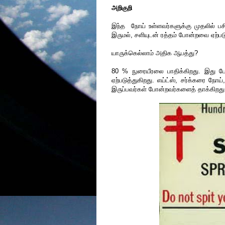
அறிகுறி
இந்த நோய் உள்ளவர்களுக்கு முதலில் பச
இருமல், சளியுடன் ரத்தம் போன்றவை ஏற்
யாருக்கெல்லாம் அதிக ஆபத்து?
80 % நுரையீரலை பாதிக்கிறது. இது போ
ஏற்படுத்துகிறது. எய்ட்ஸ், சர்க்கரை நோய்
இருப்பவர்கள் போன்றவர்களைத் தாக்கிறது