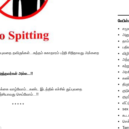
லேபிள்
சமூ
அனு
தாம்
பதி
்புவதை தவிருங்கள்...சுத்தம் சுகாதாரம் பற்றி சிறிதாவது அக்கறை
விழி
அந்
சுற்
அரச
றந்தவர்கள் அல்ல...!!
கண்
திர
்க்கை வாழ்வோம்...கண்ட இடத்தில் எச்சில் துப்புவதை
குடு
யற்சியாவது செய்வோம்...!!
குழந
வீட்
* *
sex
கூட
செக
Ter