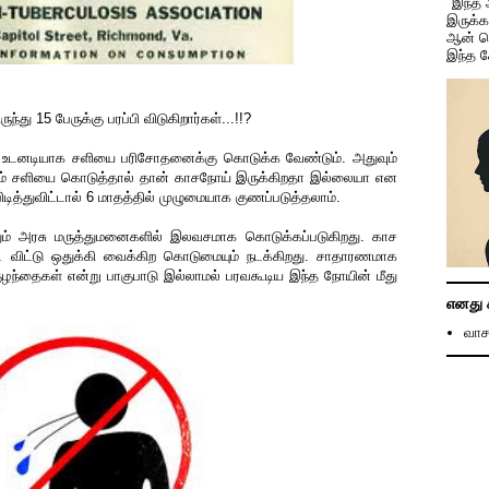
"இந்த
இருக்
ஆன் ச
இந்த 
து 15 பேருக்கு பரப்பி விடுகிறார்கள்...!!?
ால் உடனடியாக சளியை பரிசோதனைக்கு கொடுக்க வேண்டும். அதுவும்
வரும் சளியை கொடுத்தால் தான் காசநோய் இருக்கிறதா இல்லையா என
ுபிடித்துவிட்டால் 6 மாதத்தில் முழுமையாக குணப்படுத்தலாம்.
ம் அரசு மருத்துமனைகளில் இலவசமாக கொடுக்கப்படுகிறது. காச
 விட்டு ஒதுக்கி வைக்கிற கொடுமையும் நடக்கிறது. சாதாரணமாக
குழந்தைகள் என்று பாகுபாடு இல்லாமல் பரவகூடிய இந்த நோயின் மீது
எனது 
வாச