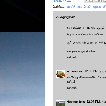
-
ஏப்ரல் 19, 2012
லேபிள்கள்:
எச்சில்
,
காச நோய்
,
சமூகம்
,
வி
22 கருத்துகள்:
பெயரில்லா
11:16 AM, ஏப்ரல்
தெளிவாக விளக்கி உள்ளீர்கள் .
துப்புவதால் இவ்வளவு நடக்கிற
பகிர்வுக்கு நன்றி சகோ
பதிலளி
கூடல் பாலா
12:03 PM, ஏப்ரல
பல்வேறு விஷயங்களில் அரசை 
பதிவு!
பதிலளி
கோவை நேரம்
12:04 PM, ஏப்