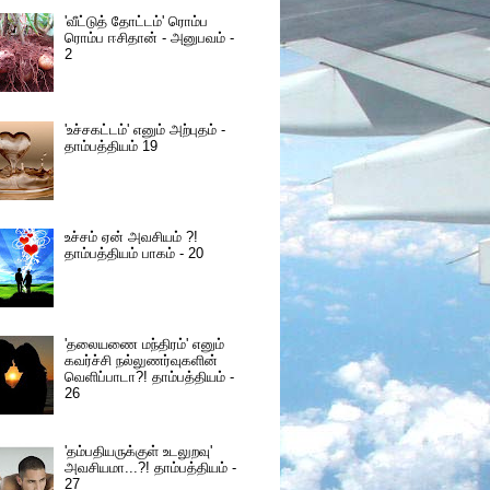
'வீட்டுத் தோட்டம்' ரொம்ப
ரொம்ப ஈசிதான் - அனுபவம் -
2
'உச்சகட்டம்' எனும் அற்புதம் -
தாம்பத்தியம் 19
உச்சம் ஏன் அவசியம் ?!
தாம்பத்தியம் பாகம் - 20
'தலையணை மந்திரம்' எனும்
கவர்ச்சி நல்லுணர்வுகளின்
வெளிப்பாடா?! தாம்பத்தியம் -
26
'தம்பதியருக்குள் உடலுறவு'
அவசியமா...?! தாம்பத்தியம் -
27