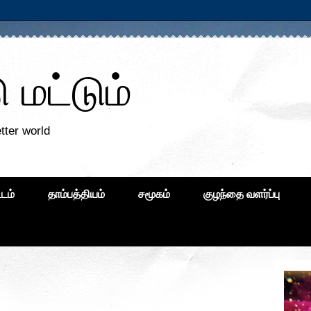
மட்டும்
tter world
்டம்
தாம்பத்தியம்
சமூகம்
குழந்தை வளர்ப்பு