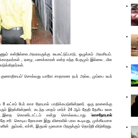
ும் என்றில்லை.அவரவருக்கு சுயகட்டுப்பாடு, ஒழுக்கம் அவசியம்.
படிக்காதவர்கள் , ஏழை, பணக்காரன் என்ற எந்த பேதமும் இல்லை...மிக
டுக்கிறார்கள்.
ின் குணாதிசயம்' சொல்வது யாரோ சாதாரண நபர் அல்ல, மும்பை உயர்
 8 லட்சம் பேர் காச நோயால் பாதிக்கபடுகின்றனர். ஒரு நாளைக்கு
ும் இறக்கின்றனர். கடந்த மாதம் மார்ச் 24 ஆம் தேதி தேசிய உலக
்...இதை கொண்டாட்டம் என்று சொல்லகூடாது '
காசநோயால்
தே சரி. கொடிய நோயான இது விரைவில் பரவ கூடியது, முக்கியமாக
களின் தும்மல், எச்சி, இருமல் மூலமாக பிறருக்கும் தொற்றி விடுகிறது.