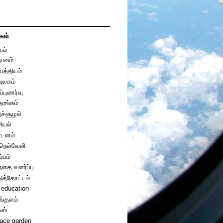
கள்
கம்
பவம்
பத்தியம்
வுலகம்
ப்புணர்வு
தரங்கம்
றுச்சூழல்
ியல்
டனம்
ுநெல்வேலி
ம்பம்
்தை வளர்ப்பு
டுத்தோட்டம்
 education
ங்குளம்
்ஸ்
race garden