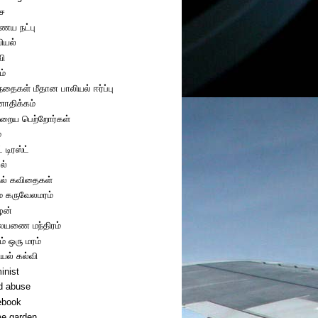
ை
ய நட்பு
ியல்
வி
ம்
ந்தைகள் மீதான பாலியல் ஈர்ப்பு
திக்கம்
றைய பெற்றோர்கள்
்
் டிரஸ்ட்
ல்
ல் கவிதைகள்
ை கருவேலமரம்
ழன்
யணை மந்திரம்
ம் ஒரு மரம்
ியல் கல்வி
inist
ld abuse
ebook
e garden