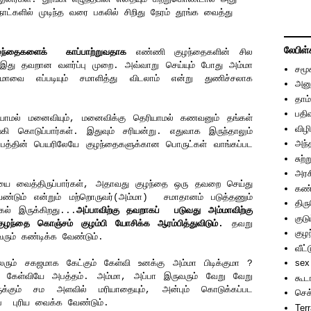
ாட்களில் முடிந்த வரை பகலில் சிறிது நேரம் தூங்க வைத்து
லேபிள்
ந்தைகளைக் காப்பாற்றுவதாக
எண்ணி குழந்தைகளின் சில
இது தவறான வளர்ப்பு முறை. அவ்வாறு செய்யும் போது அம்மா
சமூ
ாவை எப்படியும் சமாளித்து விடலாம் என்று துணிச்சலாக
அனு
ள்.
தாம்
பதி
ாமல் மனைவியும், மனைவிக்கு தெரியாமல் கணவனும் தங்கள்
விழி
ி கொடுப்பார்கள். இதுவும் சரியன்று. எதுவாக இருந்தாலும்
அந்
்பத்தின் பெயரிலேயே குழந்தைகளுக்கான பொருட்கள் வாங்கப்பட
சுற்
அரச
யை வைத்திருப்பார்கள், அதாவது குழந்தை ஒரு தவறை செய்து
கண்
வேண்டும் என்றும் மற்றொருவர்(அம்மா) சமாதானம் படுத்தணும்
திர
கல் இருக்கிறது...
அப்பாவிற்கு தவறாகப் படுவது அம்மாவிற்கு
குடு
்தை கொஞ்சம் குழம்பி யோசிக்க ஆரம்பித்துவிடும்.
தவறு
குழந
வரும் கண்டிக்க வேண்டும்.
வீட்
sex
ம் சகஜமாக கேட்கும் கேள்வி உனக்கு அம்மா பிடிக்குமா ?
்த கேள்வியே அபத்தம். அம்மா, அப்பா இருவரும் வேறு வேறு
கூட
க்கும் சம அளவில் மரியாதையும், அன்பும் கொடுக்கப்பட
செக
ுப் புரிய வைக்க வேண்டும்.
Ter