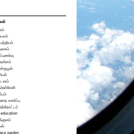
கள்
கம்
பவம்
பத்தியம்
வுலகம்
ப்புணர்வு
தரங்கம்
றுச்சூழல்
ியல்
டனம்
ுநெல்வேலி
ம்பம்
்தை வளர்ப்பு
டுத்தோட்டம்
 education
ங்குளம்
்ஸ்
race garden