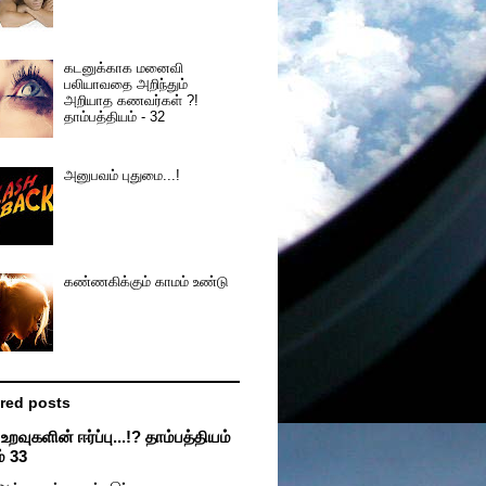
கடனுக்காக மனைவி
பலியாவதை அறிந்தும்
அறியாத கணவர்கள் ?!
தாம்பத்தியம் - 32
அனுபவம் புதுமை...!
கண்ணகிக்கும் காமம் உண்டு
red posts
றவுகளின் ஈர்ப்பு...!? தாம்பத்தியம்
் 33