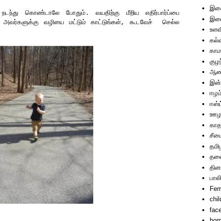
இச
ந்து கொண்டாலே போதும். வயதிற்கு மீறிய எதிர்பார்ப்பை
இணை
. அவர்களுக்கு வழியை மட்டும் காட்டுங்கள், கூடவேச் செல்ல
உளவ
கல்
காம
குழ
ஆணா
இன்
ஈழம
ஈஸ்ட
ஊழ
காத
சீம
தமி
தலை
தின
பால
Fem
chi
fac
hom