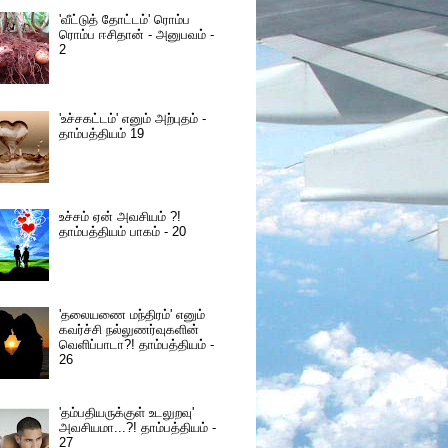
'வீட்டுத் தோட்டம்' ரொம்ப
ரொம்ப ஈசிதான் - அனுபவம் -
2
'உச்சகட்டம்' எனும் அற்புதம் -
தாம்பத்தியம் 19
உச்சம் ஏன் அவசியம் ?!
தாம்பத்தியம் பாகம் - 20
'தலையணை மந்திரம்' எனும்
கவர்ச்சி நல்லுணர்வுகளின்
வெளிப்பாடா?! தாம்பத்தியம் -
26
'தம்பதியருக்குள் உடலுறவு'
அவசியமா...?! தாம்பத்தியம் -
27