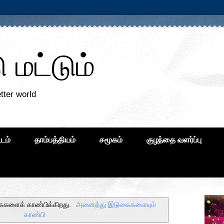
மட்டும்
tter world
்டம்
தாம்பத்தியம்
சமூகம்
குழந்தை வளர்ப்பு
ைகளைக் காண்பிக்கிறது.
அனைத்து இடுகைகளையும்
காண்பி