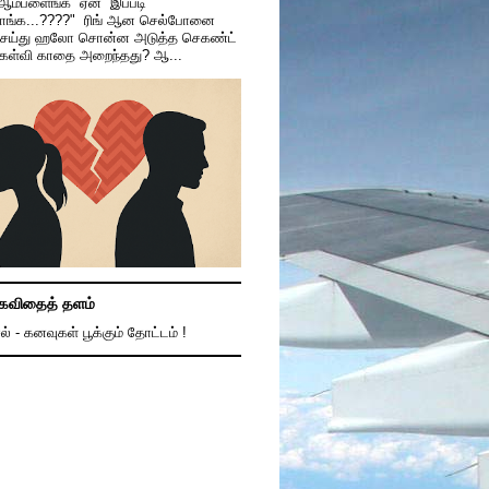
 ஆம்பளைங்க ஏன் இப்படி
காங்க...????" ரிங் ஆன செல்போனை
ெய்து ஹலோ சொன்ன அடுத்த செகண்ட்
கேள்வி காதை அறைந்தது? ஆ...
கவிதைத் தளம்
ல் - கனவுகள் பூக்கும் தோட்டம் !