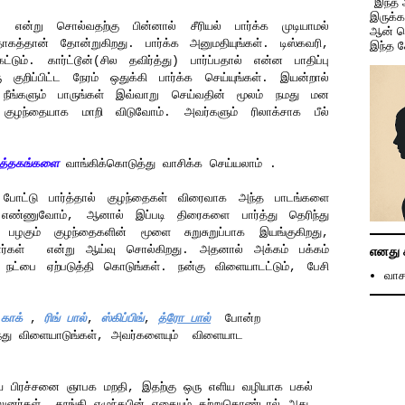
"இந்த
இருக்
்று சொல்வதற்கு பின்னால் சீரியல் பார்க்க முடியாமல்
ஆன் ச
ாகத்தான் தோன்றுகிறது. பார்க்க அனுமதியுங்கள். டிஸ்கவரி,
இந்த 
்டும். கார்ட்டூன்(சில தவிர்த்து) பார்ப்பதால் என்ன பாதிப்பு
ுறிப்பிட்ட நேரம் ஒதுக்கி பார்க்க செய்யுங்கள். இயன்றால்
நீங்களும் பாருங்கள் இவ்வாறு செய்வதின் மூலம் நமது மன
 குழந்தையாக மாறி விடுவோம். அவர்களும் ரிலாக்சாக பீல்
ுத்தகங்களை
வாங்கிக்கொடுத்து வாசிக்க செய்யலாம் .
ோட்டு பார்த்தால் குழந்தைகள் விரைவாக அந்த பாடங்களை
் எண்ணுவோம், ஆனால் இப்படி திரைகளை பார்த்து தெரிந்து
ழகும் குழந்தைகளின் மூளை சுறுசுறுப்பாக இயங்குகிறது,
ார்கள் என்று ஆய்வு சொல்கிறது. அதனால் அக்கம் பக்கம்
எனது 
ட்பை ஏற்படுத்தி கொடுங்கள். நன்கு விளையாடட்டும், பேசி
வாச
 காக்
,
ரிங் பால்
,
ஸ்கிப்பிங்
,
த்ரோ பால்
போன்ற
து விளையாடுங்கள், அவர்களையும் விளையாட
ய பிரச்சனை ஞாபக மறதி, இதற்கு ஒரு எளிய வழியாக பகல்
ுனர்கள். தூங்கி எழுந்தபின் எதையும் கற்றுகொண்டால் அது