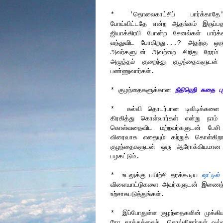
* 'தொலைகாட்சிப் பார்க்காதே' என
போய்விட்டதே என்ற ஆதங்கம் இருப்பத
ஜியாக்கிரபி போன்ற சேனல்கள் பார்க்கட
வந்துவிட போகிறது...? அதற்கு ஒரு க
அவர்களுடன் அவற்றை சிறிது நேரம் 
அழுத்தம் குறைந்து குழந்தைகளுடன்
பண்ணுவார்கள்.
* குழந்தைகளுக்கான
நீதிநெறி கதை ப
* கல்வி தொடர்பான டிவிடிக்களை ப
கிரகித்து கொள்வார்கள் என்று நாம
கொள்வதைவிட மற்றவர்களுடன் பேசி ப
விரைவாக எதையும் கற்றுக் கொள்கிற
குழந்தைகளுடன் ஒரு ஆரோக்கியமான ந
பழகட்டும்.
* உடலுக்கு பயிற்சி தரக்கூடிய
ஷட்டில்
விளையாட்டுகளை அவர்களுடன் இணைந்
உற்சாகபடுத்துங்கள்.
* இப்போதுள்ள குழந்தைகளின் முக்கி
நேர தூக்கத்தைச் சொல்கிறார்கள் வல்ல