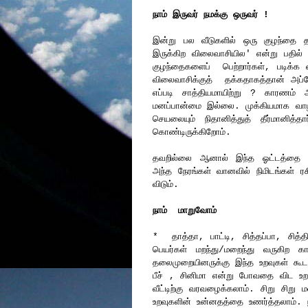
நாம் இருவர் நமக்கு ஒருவர் !
இன்று பல வீடுகளில் ஒரு குழந்தை
இருக்கிற விலைவாசியில' என்று பதில
குழந்தைகளைப் பெற்றார்கள், படிக்க 
விலைவாசிக்குத் தக்கதாகத்தான் அப்ப
எப்படி சாத்தியமாயிற்று ? காரணம்
மனப்பான்மை இல்லை. முக்கியமாக வா
செயலையும் நிதானித்துத் தீர்மானித
கொண்டிருக்கிறோம்.
தவறில்லை ஆனால் இந்த ஓட்டத்தை சற்
அந்த நேரங்கள் வானவில் நிமிடங்கள் ர
விடும்.
நாம் மாறுவோம்
* தாத்தா, பாட்டி, சித்தப்பா, சித
பெயர்கள் மறந்து/மறைந்து வருகிற க
தலைமுறையினருக்கு இந்த உறவுகள் கூட
பீச் , சினிமா என்று போவதை விட உற
வீட்டிற்கு வரவழைக்கலாம். சிறு சிறு
உறவுகளின் உன்னதத்தை உணர்த்தலாம். நம