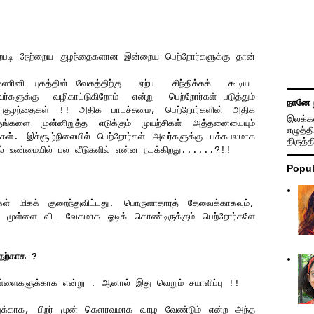
்றபடி நேற்றைய குழந்தைகளான இன்றைய பெற்றோர்களுக்கு தான்
, கணினி யுகத்தின் வேகத்திற்கு ஏற்ப சிந்திக்கக் கூடிய
களுக்கு வழிகாட்டுகிறோம் என்று பெற்றோர்கள் படுத்தும்
நானே 
 குழந்தைகள் !! அதிக பாடச்சுமை, பெற்றோர்களின் அதிக
இலக்கண
் தங்களை முன்னிறுத்த எடுக்கும் முயற்சிகள் அத்தனையையும்
எழுத்தி
ார்கள். இச்சூழ்நிலையில் பெற்றோர்கள் அவர்களுக்கு பக்கபலமாக
திருத்
ல் உண்மையில் பல வீடுகளில் என்ன நடக்கிறது......?!!
Popul
கள் மிகக் குறைந்துவிட்டது. பொருளாதாரத் தேவைக்காகவும்,
ட முள்ளை விட வேகமாக ஓடிக் கொண்டிருக்கும் பெற்றோர்களே
எதற்காக ?
ள்ளைகளுக்காக என்று . ஆனால் இது வெறும் சமாளிப்பு !!
த்துக்காக, பிறர் முன் கௌரவமாக வாழ வேண்டும் என்ற அந்த