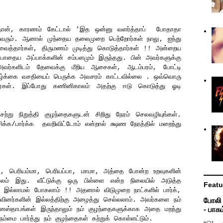
 தான், காரணம் கேட்டால் 'இத ஒன்னு வளர்த்தாப் போதாதா
் வரும். ஆனால் முந்தைய தலைமுறை பெற்றோர்கள் நாலு, ஐந்து
வைத்தார்கள், திருமணம் முடித்து கொடுத்தார்கள் !! அன்றைய
ோதைய அப்பாக்களின் சம்பளமும் இருந்தது. பின் அவர்களுக்கு
 அவர்களிடம் தேவைக்கு மீறிய ஆசைகள், ஆடம்பரம், போட்டி
ழ்க்கை வசதியைப் பெருக்க அவசரம் காட்டவில்லை . ஒவ்வொரு
்தார்கள். இப்போது கணினிகாலம் அதற்கு ஈடு கொடுத்து ஓடி
று நிறுத்தி குழந்தைகளுடன் சிறிது நேரம் செலவழியுங்கள்.
சிக்க/பார்க்க தவறிவிட்டோம் என்றால் க்ஷண நேரத்தில் மறைந்து
்தி, பெரியம்மா, பெரியப்பா, மாமா, அத்தை போன்ற உறவுகளின்
ாலம் இது. வீட்டுக்கு ஒரு பிள்ளை என்ற நிலையில் அடுத்த
Featu
 இல்லாமல் போகலாம் !! அதனால் விடுமுறை நாட்களில் பார்க்,
போலி உ
வினர்களின் இல்லத்திற்கு அழைத்து செல்லலாம். அவர்களை நம்
- பாகம
 மனஸ்தாபங்கள் இருந்தாலும் நம் குழந்தைகளுக்காக அதை மறந்து
்மை பார்த்து நம் குழந்தைகள் கற்றுக் கொள்ளட்டும்.