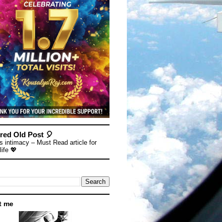
red Old Post 🎈
s intimacy – Must Read article for
life 💖
t me