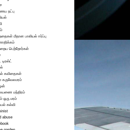
ை
ய நட்பு
ியல்
வி
ம்
ந்தைகள் மீதான பாலியல் ஈர்ப்பு
திக்கம்
றைய பெற்றோர்கள்
்
் டிரஸ்ட்
ல்
ல் கவிதைகள்
ை கருவேலமரம்
ழன்
யணை மந்திரம்
ம் ஒரு மரம்
ியல் கல்வி
inist
ld abuse
ebook
e garden