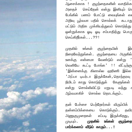
ஆசைக்காக ! குழந்தைகளின் வசதிக்க
அதைச் செய்தேன் என்று இனியும் சொல்
பேங்கில் பணம் போட்டு வையுங்கள் எ
அறிவு பூர்வமா பதில் சொல்லக் கூடாத
மட்டும் அதிக முக்கியத்துவம் கொடுத்
ஒன்றுக்காக ஓடி ஓடி சம்பாதித்து பொருள
செய்கிறீர்கள்...??!
முதலில் உங்கள் குழந்தையின்
நிறைவேற்றுங்கள். குழந்தையை அருக
உனக்கு என்னமா வேண்டும் என்று 
வெளியே கூட்டி போங்க' !! வீட்டிற்கு
'இன்னைக்கு கிளாஸ்ல ஹரிணி இல்
'அப்பா டியர்டா இருக்கேன்,தொந்தர
நிமிடம் காது கொடுத்துக் கேளுங்கள
என்று சொல்லிவிட்டு மறுபடி வந்து 
ஆர்வமாகிச் சொல்ல தொடங்கும்.
தன் பேச்சை பெற்றோர்கள் விரும்பிக
தன்னம்பிக்கையை கொடுக்கும். தவிர
அணுகுமுறைகள் எப்படி இருக்கிறது, ஏ
முடியும்.
முதலில் உங்கள் குழந்
பார்க்கலாம் வீடும் காரும்...!