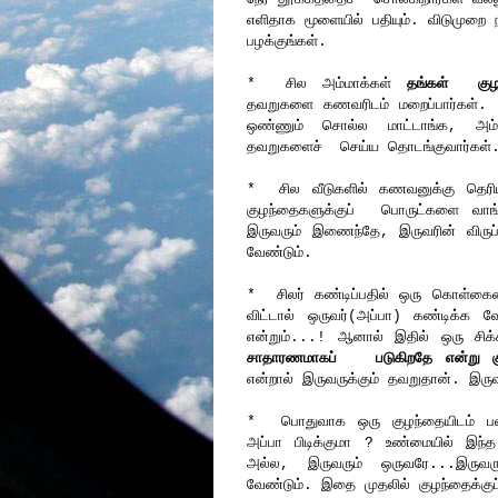
எளிதாக மூளையில் பதியும். விடுமுறை ந
பழக்குங்கள்.
* சில அம்மாக்கள்
தங்கள் குழ
தவறுகளை கணவரிடம் மறைப்பார்கள். 
ஒண்ணும் சொல்ல மாட்டாங்க, அம்ம
தவறுகளைச் செய்ய தொடங்குவார்க
* சில வீடுகளில் கணவனுக்கு தெரிய
குழந்தைகளுக்குப் பொருட்களை வாங்க
இருவரும் இணைந்தே, இருவரின் விருப
வேண்டும்.
* சிலர் கண்டிப்பதில் ஒரு கொள்கை
விட்டால் ஒருவர்(அப்பா) கண்டிக்க 
என்றும்...! ஆனால் இதில் ஒரு சிக்
சாதாரணமாகப் படுகிறதே என்று குழந
என்றால் இருவருக்கும் தவறுதான். இரு
* பொதுவாக ஒரு குழந்தையிடம் பலரு
அப்பா பிடிக்குமா ? உண்மையில் இந
அல்ல, இருவரும் ஒருவரே...இருவரு
வேண்டும். இதை முதலில் குழந்தைக்க