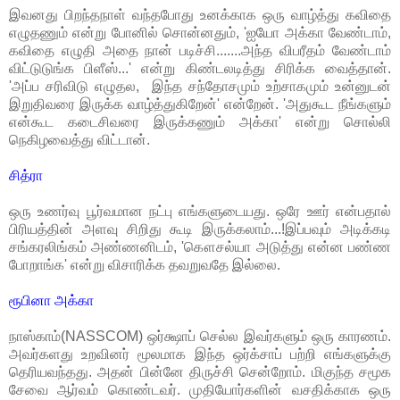
இவனது பிறந்தநாள் வந்தபோது உனக்காக ஒரு வாழ்த்து கவிதை
எழுதணும் என்று போனில் சொன்னதும், 'ஐயோ அக்கா வேண்டாம்,
கவிதை எழுதி அதை நான் படிச்சி.......அந்த விபரீதம் வேண்டாம்
விட்டுடுங்க பிளீஸ்...' என்று கிண்டலடித்து சிரிக்க வைத்தான்.
'அப்ப சரிவிடு எழுதல, இந்த சந்தோசமும் உற்சாகமும் உன்னுடன்
இறுதிவரை இருக்க வாழ்த்துகிறேன்' என்றேன். 'அதுகூட நீங்களும்
என்கூட கடைசிவரை இருக்கணும் அக்கா' என்று சொல்லி
நெகிழவைத்து விட்டான்.
சித்ரா
ஒரு உணர்வு பூர்வமான நட்பு எங்களுடையது. ஒரே ஊர் என்பதால்
பிரியத்தின் அளவு சிறிது கூடி இருக்கலாம்...!இப்பவும் அடிக்கடி
சங்கரலிங்கம் அண்ணனிடம், 'கௌசல்யா அடுத்து என்ன பண்ண
போறாங்க' என்று விசாரிக்க தவறுவதே இல்லை.
ரூபினா அக்கா
நாஸ்காம்(NASSCOM) ஒர்க்ஷாப் செல்ல இவர்களும் ஒரு காரணம்.
அவர்களது உறவினர் மூலமாக இந்த ஒர்க்சாப் பற்றி எங்களுக்கு
தெரியவந்தது. அதன் பின்னே திருச்சி சென்றோம். மிகுந்த சமூக
சேவை ஆர்வம் கொண்டவர். முதியோர்களின் வசதிக்காக ஒரு