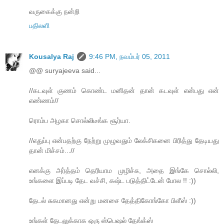
வருகைக்கு நன்றி
பதிலளி
Kousalya Raj
9:46 PM, நவம்பர் 05, 2011
@@ suryajeeva said...
//கடவுள் குணம் கொண்ட மனிதன் தான் கடவுள் என்பது என்
எண்ணம்//
ரொம்ப அழகா சொல்லிடீங்க சூர்யா.
//எதுப்பு என்பதற்கு நேற்று முழுவதும் லேக்சிகனை பிரித்து தேடியது
தான் மிச்சம்...//
எனக்கு அர்த்தம் தெரியாம முழிச்சு, அதை இங்கே சொல்லி,
உங்களை இப்படி தேட வச்சி, கஷ்ட படுத்திட்டேன் போல !! :))
தேடல் சுகமானது என்று மனசை தேத்திகோங்கோ பிளீஸ் :))
உங்கள் தேடலுக்காக ஒரு ஸ்பெஷல் தேங்க்ஸ்