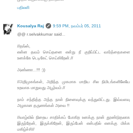
பதிலளி
Kousalya Raj
9:59 PM, நவம்பர் 05, 2011
@@ r.selvakkumar said...
//தங்ஸ்,
என்ன தவம் செய்தனை என்று நீ குறிப்பிட்ட வார்த்தைகளை
உனக்கே டெடிகேட் செய்கிறேன்.//
அண்ணா...!!! :))
//அறிமுகங்கள், அறிந்த முகமாக மாறிய சில நிமிடங்களிலேயே
உறவாக மாறுவது அபூர்வம்.//
நாம் சந்தித்த அந்த நாள் நினைவுக்கு வந்துவிட்டது. இவ்வளவு
அழகான தருணங்கள் அவை !!
//வாழ்வில் நிறைய சாதிக்கப் போகிற உனக்கு நான் தூண்டுதலாக
இருந்தேன், இருக்கிறேன், இருப்பேன் என்பதில் எனக்கு மிக்க
மகிழ்ச்சி//