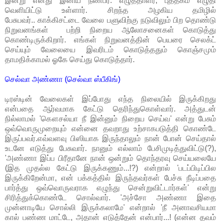
இன்று எனது இனிய நண்பர். எழுத்தாளர், புத்தகம் எழுதி
வெளியிட்டு உள்ளார். சிறந்த அழகிய தமிழில்
பேசுபவர்.. காக்கிசட்டை வேலை பளுவிற்கு நடுவிலும் பிற தொண்டு
நிறுவனங்கள் பற்றி நிறைய ஆலோசனைகள் கொடுத்து
கொண்டிருக்கிறார். எங்கள் நிறுவனத்தின் பெயரை செலக்ட்
செய்யும் வேலையை இவரிடம் கொடுத்ததும் கொஞ்சமும்
தாமதிக்காமல் ஓகே செய்து கொடுத்தார்.
செல்வா அண்ணா (செல்வா ஸ்பீகிங்)
டிரஸ்டின் வேலைகள் இப்போது எந்த நிலையில் இருக்கிறது
என்பதை ஆர்வமாக கேட்டு தெரிந்துகொள்வார். அத்துடன்
நில்லாமல் 'கௌசல்யா நீ இன்னும் நிறைய செய்வ' என்று பேசும்
ஒவ்வொருமுறையும் என்னை தவறாது உற்சாகபடுத்தி கொண்டே
இருப்பவர்.எவ்வளவு பிஸியாக இருந்தாலும் நான் போன் செய்தால்
உடனே எடுத்து பேசுவார். நானும் எல்லாம் பேசிமுடித்துவிட்டு(?),
'அண்ணா இப்ப பிரீதானே நான் ஒன்றும் தொந்தரவு செய்யலையே
(இத முதல்ல கேட்டு இருக்கணும்...!?) என்றால் 'படப்பிடிப்பில
இருக்கிறேன்மா, என் பக்கத்தில் இருந்தவர்கள் பேச்சு நீடிப்பதை
பார்த்து ஒவ்வொருவராக எழுந்து சென்றுவிட்டார்கள்' என்று
சிரித்துக்கொண்டே சொல்வார். 'அச்சோ அண்ணா இதை
முன்னாடியே சொல்லி இருக்கலாமே' என்றால் 'நீ அனாவசியமா
கால் பண்ண மாட்டே, அதான் எடுத்தேன் என்பார்...! (என்ன தவம்