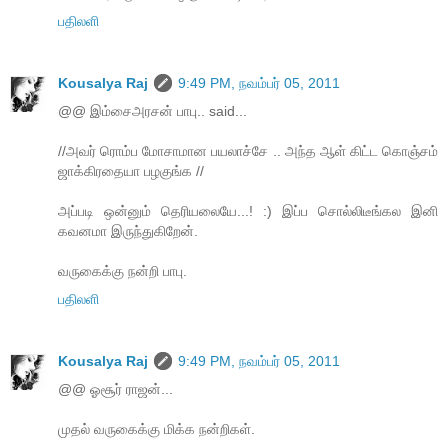
பதிலளி
Kousalya Raj
9:49 PM, நவம்பர் 05, 2011
@@ இம்சைஅரசன் பாபு.. said...
//அவர் ரொம்ப மோசாமான பயலாச்சே .. அந்த ஆள் கிட்ட கொஞ்சம்
ஜாக்கிரதையா பழகுங்க //
அப்படி ஒன்னும் தெரியலையே...! :) இப்ப சொல்லிடீங்கல இனி
கவனமா இருந்துகிறேன்.
வருகைக்கு நன்றி பாபு.
பதிலளி
Kousalya Raj
9:49 PM, நவம்பர் 05, 2011
@@ ஓசூர் ராஜன்...
முதல் வருகைக்கு மிக்க நன்றிகள்.