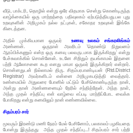
வீடு, பாக்டரி, தொழில் என்று ஒரே விதமாக சென்று கொண்டிருந்த
வாழ்க்கையில் ஒரு மாற்றத்தை பதிவுலகம் ஏற்படுத்தியது.பல புது
உறவுகளின் அறிமுகம் நல்ல நட்புகள், சகோதர உறவுகள் இங்கே
கிடைத்தன.
அதில் முக்கியமான ஒருவர்
உணவு உலகம் சங்கரலிங்கம்
அண்ணன். ஒருநாள் அவரிடம் 'தொண்டு நிறுவனம்
ஆரம்பிக்கணும் என்ற ஒரு கனவு பலவருடமாக இருக்கிறது' என்று
பேச்சுவாக்கில் சொன்னேன். உடனே சிறிதும் தயங்காமல் இதனை
பற்றி ஆலோசனை கூற எனது மாமா ஒருவர் இருக்கிறார் என்றார்.
சொன்னதுடன் நில்லாமல் திரு. சிதம்பரபாண்டியன் (Rtd.District
Registrar) அவர்களிடம் என்னை அறிமுகபடுத்தி வைத்தார்.
உண்மையில் அதுவரை போனில் மட்டும் பேசிகொண்டிருந்த நான்,
அன்று தான் அண்ணனையும் நேரில் சந்தித்தேன். அந்த நாள்,
அந்த முதல் சந்திப்பு என் வாழ்வை எப்படி மாற்றிப்போட வைக்க
போகிறது என்று கனவிலும் நான் எண்ணவில்லை.
சிதம்பரம் சார்
மூவரும் இரண்டு மணி நேரம் மேல் பேசினோம், பலகாலம் பழகியதை
போன்று இருந்தது அந்த முதல் சந்திப்பு...! சிதம்பரம் சார் பற்றி