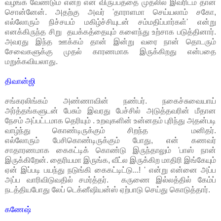
வழங்க வேண்டும் என்ற என் விருப்பத்தை முதலில் இவரிடம் தான்
சொன்னேன். அதற்கு அவர் 'தாராளமா செய்யலாம் சகோ,
எல்லோரும் நிச்சயம் மகிழ்ச்சியுடன் சம்மதிப்பார்கள்' என்று
எனக்கிருந்த சிறு தயக்கத்தையும் களைந்து உற்சாக படுத்தினார்.
அவரது இந்த ஊக்கம் தான் இன்று வரை நான் தொடரும்
சேவைகளுக்கு முதல் காரணமாக இருக்கிறது என்பதை
மறுக்கவியலாது.
திவான்ஜி
சங்கரலிங்கம் அண்ணாவின் நண்பர். நகைச்சுவையாய்
அர்த்தங்களுடன் பேசும் இவரது பேச்சில் அடுத்தவரின் மீதான
நேசம் அப்பட்டமாக தெரியும் . உறவுகளின் உன்னதம் புரிந்து அதன்படி
வாழ்ந்து கொண்டிருக்கும் சிறந்த மனிதர்.
எல்லோரும் பேசிகொண்டிருக்கும் போது, என் கணவர்
சாதாரணமாக கைகட்டிக் கொண்டு இருந்தாலும் 'பாஸ் நான்
இருக்கிறேன். தைரியமா இருங்க, வீட்ல இருக்கிற மாதிரி இங்கேயும்
ஏன் இப்படி பயந்து நடுங்கி கைகட்டிட்டு...! ' என்று என்னை அப்ப
அப்ப வாரிவிடுவதில் சமர்த்தர். கருணை இல்லத்தில் கேம்ப்
நடத்தியபோது லேப் டெக்னீஷியன்ஸ் ஏற்பாடு செய்து கொடுத்தார்.
கணேஷ்