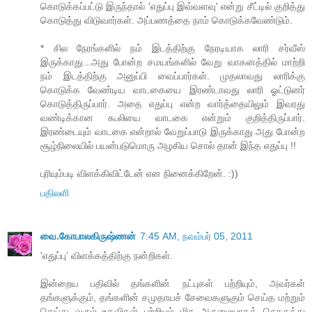
கொடுக்கப்பட்டு இருந்தால் 'எதுப்பு இவ்வளவு' என்று சீட்டில் குறித்து
கொடுத்து விடுவார்கள். அப்பணத்தை நாம் கொடுக்கவேண்டும்.
* சில நேரங்களில் நம் இடத்திற்கு நேரடியாக லாரி சர்வீஸ்
இருக்காது...அது போன்ற சமயங்களில் வேறு வாகனத்தில் மாற்றி
நம் இடத்திற்கு அனுப்பி வைப்பார்கள். முதலாவது லாரிக்கு
கொடுக்க வேண்டிய வாடகையை இரண்டாவது லாரி ஓட்டுனர்
கொடுத்திருப்பார். அதை எதுப்பு என்ற வார்த்தையிலும் இவரது
வண்டிக்கான கூலியை வாடகை என்றும் குறித்திருப்பார்.
இரண்டையும் வாடகை என்றால் வேறுப்பாடு இருக்காது அது போன்ற
சூழ்நிலையில் பயன்படுமொரு அழகிய சொல் தான் இந்த எதுப்பு !!
புரியும்படி விளக்கிவிட்டேன் என நினைக்கிறேன். :))
பதிலளி
வை.கோபாலகிருஷ்ணன்
7:45 AM, நவம்பர் 05, 2011
'எதுப்பு’ விளக்கத்திற்கு நன்றிகள்.
இன்றைய பதிவில் தங்களின் நட்புகள் பற்றியும், அவர்கள்
தங்களுக்கும், தங்களின் சமுதாயச் சேவைகளுகும் செய்த மற்றும்
செய்து வரும் உதவிகள் பற்றியும் மிக அருமையாகத் தொகுத்து