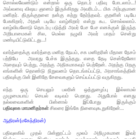
சொல்லவேண்டும் என்றால் ஒரு தொடர் பதிவு போடலாம்...!
அவ்வளவு விஷய ஞானம் இருக்கிறது அவரிடம்... மிக அற்புதமான
மனிதர். திருக்குறளை நன்கு கற்று தேர்ந்தவர். குறளின் படியே
பேசுகிறார், அதன் படியே வாழ்கிறார் என்று கூட சொல்லலாம்.
வாழ்வியலோடு தொடர்பு படுத்தி அவர் பேச பேச எனக்குள் இருந்த
அறியாமைகள் சில, மெல்ல நழுவி அவர் பாதம் சென்று
மண்டியிட்டுவிட்டது...!
வார்த்தைக்கு வார்த்தை மனித நேயம், சக மனிதரின் மீதான நேசம்
பற்றியே அவரது பேச்சு இருந்தது. எதை தேடி சென்றேனோ
அதையும் பெற்று, அதற்கு அதிகமாகவும் பெற்றேன். அதற்கு பிறகு
எங்களின் தொண்டு நிறுவனம் தொடங்கப்பட்டு, அரசாங்கத்தின்
பதிவுக்கு பின் இனிதே சேவைகளும் செய்யப்பட்டு வருகிறது.
எந்த ஒரு செயலும் பலரின் ஒத்துழைப்பு இல்லாமல்
முழுமையாய் செயல் வடிவம் பெறாது. அதுபோல் எனது
நல்லவைகளின் பின்னால் இப்போது இருக்கும்
பதிவுலக மாமனிதர்கள்
சிலரை இங்கே நினைவுகூறுகிறேன்...
ஆதிரன்(மகேந்திரன்)
பதிவுலகில் முதல் பின்னூட்டம் மூலம் அறிமுகமான இவர்