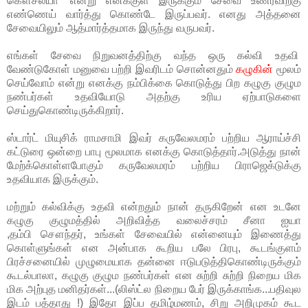
கௌசல்யா' என்று எனக்குள் இருக்கும் சேவை உணர்விற்கு
எண்ணெய் வார்த்து கொண்டே இருப்பவர். எனது அத்தனை
சேவையிலும் ஆத்மார்த்தமாக இருந்து வருபவர்.
எங்கள் சேவை நிறுவனத்திற்கு வந்த ஒரு கல்வி உதவி
வேண்டுகோள் மனுவை பற்றி இவரிடம் சொன்னதும்
கழுகின்
மூலம்
செய்வோம் என்று எனக்கு நம்பிக்கை கொடுத்து பிற கழுகு குழும
நண்பர்கள் உதவியோடு அதற்கு உரிய ஏற்பாடுகளை
செய்துகொண்டிருக்கிறார்.
ஸ்டார்ட் மியுசிக் ராமசாமி இவர் கருவேலமரம் பற்றிய ஆராய்ச்சி
கட்டுரை ஒன்றை பாபு மூலமாக எனக்கு கொடுத்தார்.அடுத்து நான்
மேற்க்கொள்ளபோகும் கருவேலமரம் பற்றிய பிராஜெக்டுக்கு
உதவியாக இருக்கும்.
மற்றும் கல்விக்கு உதவி என்றதும் நான் தருகிறேன் என உடனே
கழுகு குழுமத்தில் அறிவித்த வலைச்சரம் சீனா ஐயா
,தம்பி சௌந்தர், உங்கள் சேவையில் என்னையும் இணைத்து
கொள்ளுங்கள் என அன்பாக கூறிய பலே பிரபு, கூடங்குளம்
பிரச்சனையில் முழுமையாக தன்னை ஈடுபடுத்திகொண்டிருக்கும்
கூடல்பாலா, கழுகு குழும நண்பர்கள் என சுற்றி சுற்றி நிறைய மிக
மிக அற்புத மனிதர்கள்...(லிஸ்ட்ல நிறைய பேர் இருக்காங்க...பதிவுல
இடம் பத்தாது !) இதோ இப்ப தமிழ்மணம், சிறு அறிமுகம் கூட